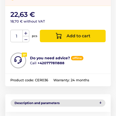
22,63 €
18,70 € without VAT
Add to cart
pcs
Do you need advice?
offline
Call
+420777811888
Product code:
CER036
Warranty:
24 months
Description and parameters