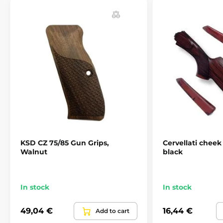
Recoil pads and cheek rests
KSD CZ 75/85 Gun Grips,
Cervellati cheek 
Walnut
black
In stock
In stock
49,04 €
16,44 €
Add to cart