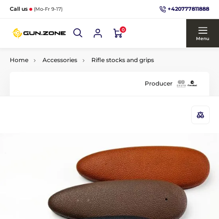
+420777811888
Call us
(Mo-Fr 9-17)
0
Menu
Home
Accessories
Rifle stocks and grips
Producer