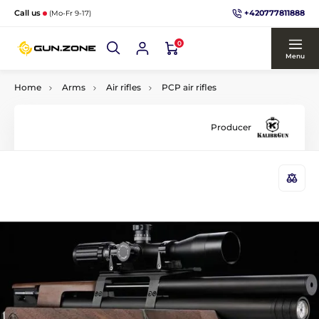
+420777811888
Call us
(Mo-Fr 9-17)
0
Menu
Home
Arms
Air rifles
PCP air rifles
Producer