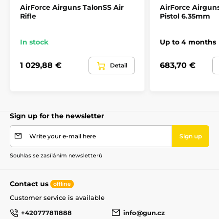
AirForce Airguns TalonSS Air
AirForce Airguns
Safety
Ano
Rifle
Pistol 6.35mm
Quickfill
Ano
In stock
Up to 4 months
Regulator
Yes
1 029,88 €
683,70 €
Detail
Weapon category
D
Sign up for the newsletter
Write your e-mail here
Sign up
Souhlas se zasíláním newsletterů
Contact us
offline
Customer service is available
+420777811888
info@gun.cz