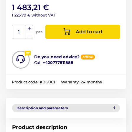
1 483,21 €
1 225,79 € without VAT
Add to cart
pcs
Do you need advice?
offline
Call
+420777811888
Product code:
KBG001
Warranty:
24 months
Description and parameters
Product description