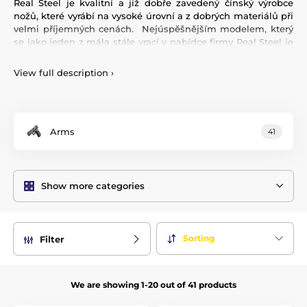
Real Steel je kvalitní a již dobře zavedený čínský výrobce
nožů, které vyrábí na vysoké úrovní a z dobrých materiálů při
velmi příjemných cenách.
Nejúspěšnějším modelem, který
se jako jeden z mála stále vrací v nabídce firmy Real Steel je
Bushcraft (III) s čepelí z D2 oceli, střenkou z G10 a kydexovým
pouzdrem. Díky použitým ložiskům se u zavíracích modelů
View full description
›
nemusíte obávat vychození systému častým používáním.
Arms
41
Show more categories
Sorting
Filter
We are showing 1-20 out of 41 products