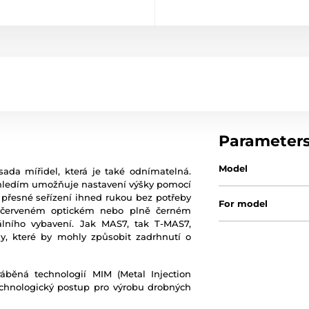
Parameter
Model
ada mířidel, která je také odnímatelná.
 hledím umožňuje nastavení výšky pomocí
přesné seřízení ihned rukou bez potřeby
For model
 v červeném optickém nebo plně černém
álního vybavení. Jak MAS7, tak T-MAS7,
ny, které by mohly způsobit zadrhnutí o
áběná technologií MIM (Metal Injection
chnologický postup pro výrobu drobných