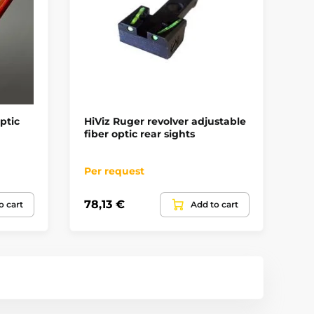
ptic
HiViz Ruger revolver adjustable
Pr
fiber optic rear sights
Air
Per request
Pe
78,13 €
82
o cart
Add to cart