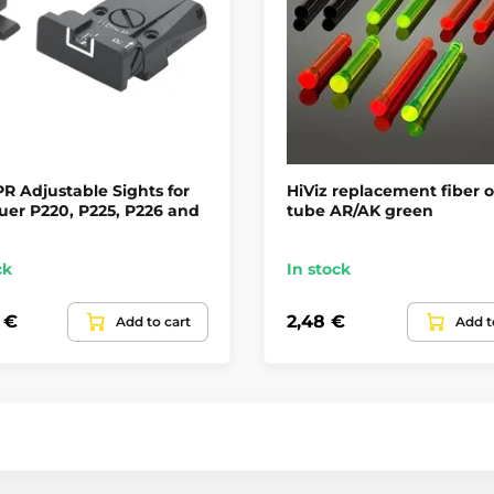
R Adjustable Sights for
HiViz replacement fiber o
uer P220, P225, P226 and
tube AR/AK green
ck
In stock
 €
2,48 €
Add to cart
Add t