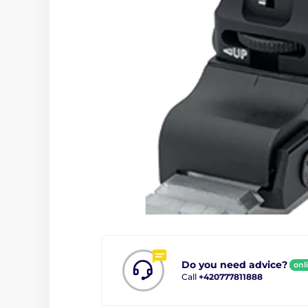
Do you need advice?
onl
Call
+420777811888