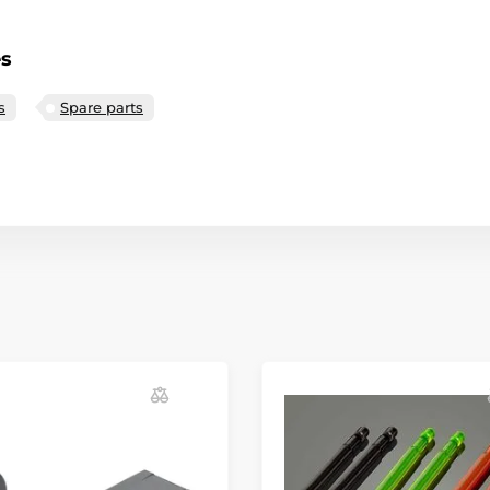
es
s
Spare parts