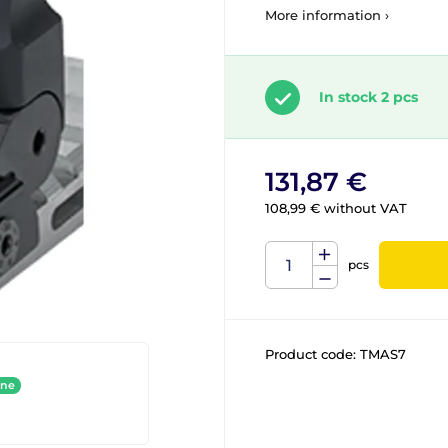
More information ›
In stock 2 pcs
131,87 €
108,99 € without VAT
pcs
Product code:
TMAS7
ine