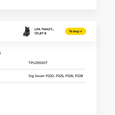
LPA TMAS7…
To buy
131,87 €
s
TPU25SS07
Sig Sauer P220, P225, P226, P228