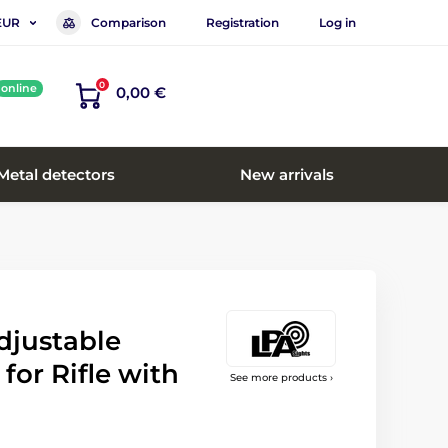
Comparison
Registration
Log in
EUR
0
online
0,00 €
Metal detectors
New arrivals
justable
for Rifle with
See more products ›