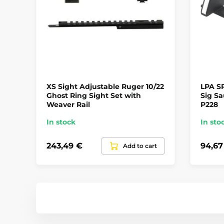
XS Sight Adjustable Ruger 10/22
LPA SP
Ghost Ring Sight Set with
Sig Sa
Weaver Rail
P228
In stock
In sto
243,49 €
94,67
Add to cart