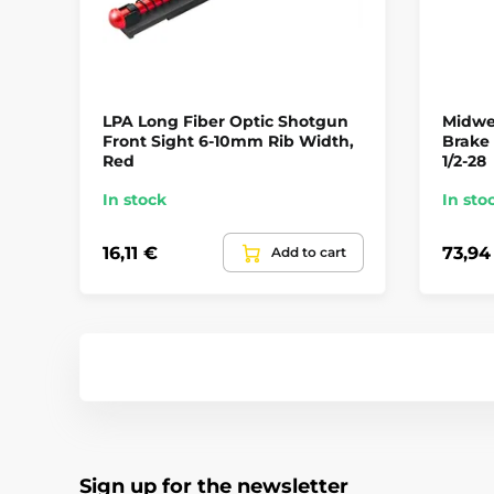
LPA Long Fiber Optic Shotgun
Midwes
Front Sight 6-10mm Rib Width,
Brake
Red
1/2-28
In stock
In sto
16,11 €
73,94
Add to cart
Sign up for the newsletter