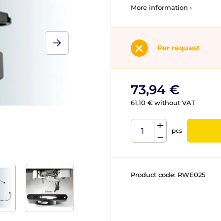
More information ›
Per request
73,94 €
61,10 € without VAT
pcs
Product code:
RWE025