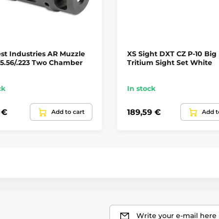
t Industries AR Muzzle
XS Sight DXT CZ P-10 Big
 5.56/.223 Two Chamber
Tritium Sight Set White
ck
In stock
 €
189,59 €
Add to cart
Add t
Write your e-mail here