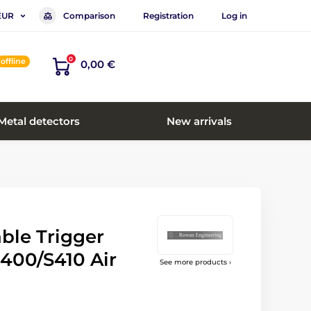
Comparison
Registration
Log in
EUR
0
offline
0,00 €
Metal detectors
New arrivals
ble Trigger
S400/S410 Air
See more products ›