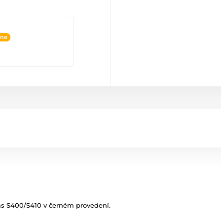
ine
ms S400/S410 v černém provedení.