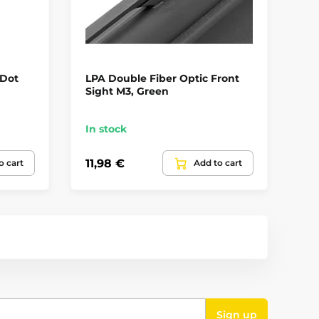
 Dot
LPA Double Fiber Optic Front
LP
Sight M3, Green
Op
In stock
In
11,98 €
11
o cart
Add to cart
Sign up