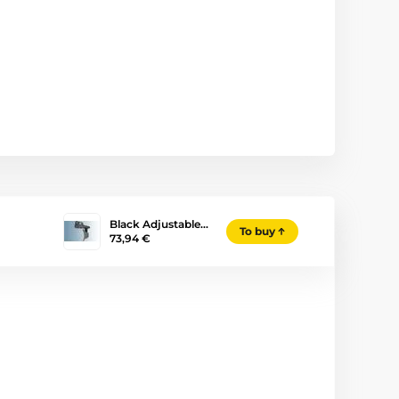
Black Adjustable…
To buy
73,94 €