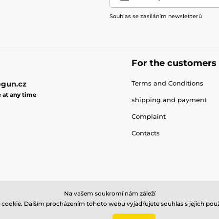
Souhlas se zasíláním newsletterů
For the customers
gun.cz
Terms and Conditions
e
at any time
shipping and payment
Complaint
Contacts
Na vašem soukromí nám záleží
cookie. Dalším procházením tohoto webu vyjadřujete souhlas s jejich použ
© 2026 gun.zone ⦁ E-shop created by
SIMPLIA.cz