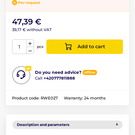
Per request
47,39 €
39,17 € without VAT
Add to cart
pcs
Do you need advice?
offline
Call
+420777811888
Product code:
RWE027
Warranty:
24 months
Description and parameters