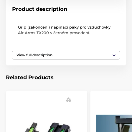
Product description
Grip (zakončení) napínací páky pro vzduchovky
Air Arms TX200 v černém provedení.
V případě zájmu o jiné produkty z nabídky
View full description
Rowam Engineering, které nejsou na našich
stránkách nás kontaktujte.
Related Products