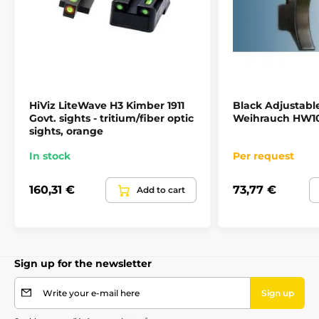
HiViz LiteWave H3 Kimber 1911
Black Adjustable
Govt. sights - tritium/fiber optic
Weihrauch HW100
sights, orange
In stock
Per request
160,31 €
73,77 €
Add to cart
Sign up for the newsletter
Write your e-mail here
Sign up