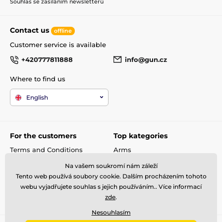
Souhlas se zasíláním newsletterů
Contact us
offline
Customer service is available
+420777811888
info@gun.cz
Where to find us
English
For the customers
Top kategories
Terms and Conditions
Arms
shipping and payment
Rifle scopes
Na vašem soukromí nám záleží
Complaint
Ammunitions
Tento web používá soubory cookie. Dalším procházením tohoto
Contacts
Accessories
webu vyjadřujete souhlas s jejich používáním.. Více informací
Metal Detectors
zde
.
Nesouhlasím