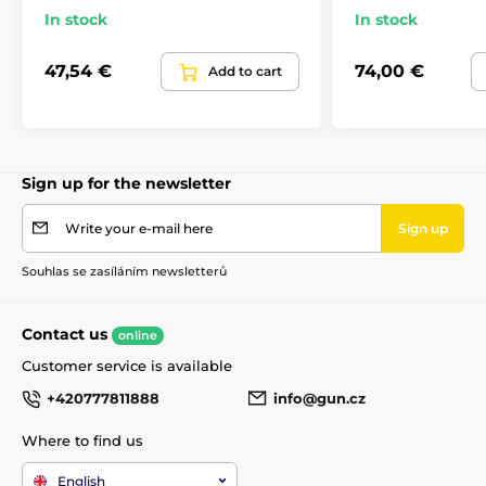
Accessories
Rifle stocks and grips
In stock
In stock
Revolver grips
47,54 €
74,00 €
Add to cart
Sign up for the newsletter
Write your e-mail here
Sign up
Souhlas se zasíláním newsletterů
Contact us
online
Customer service is available
+420777811888
info@gun.cz
Where to find us
English