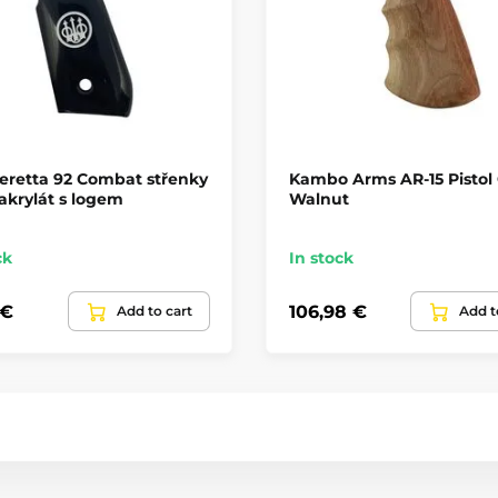
eretta 92 Combat střenky
Kambo Arms AR-15 Pistol 
akrylát s logem
Walnut
ck
In stock
 €
106,98 €
Add to cart
Add t