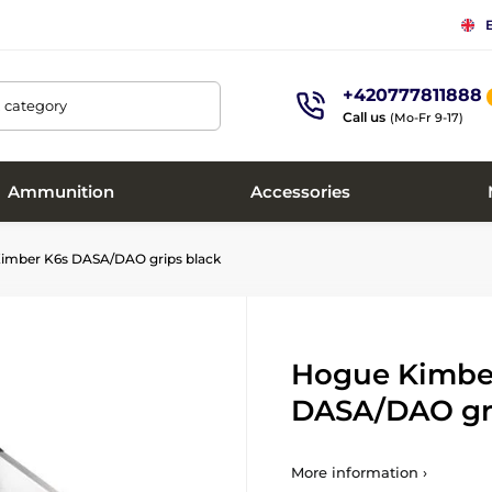
+420777811888
, category
Call us
(Mo-Fr 9-17)
Ammunition
Accessories
imber K6s DASA/DAO grips black
Hogue Kimbe
DASA/DAO gri
More information ›