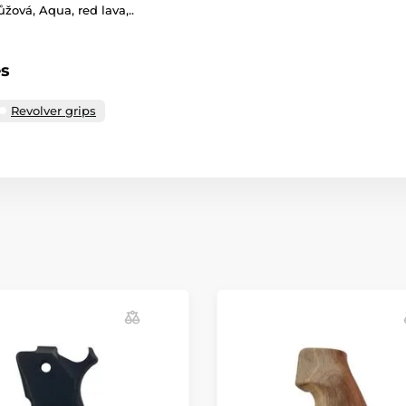
ůžová, Aqua, red lava,..
es
Revolver grips