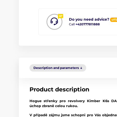
Do you need advice?
offl
Call
+420777811888
Description and parameters
Product description
Hogue střenky pro revolvery Kimber K6s DAS
úchop zbraně celou rukou.
V případě zájmu jsme schopni pro Vás objednat