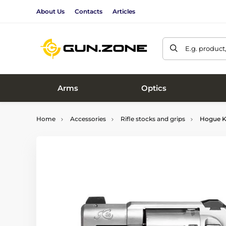
About Us
Contacts
Articles
E.g. product
Arms
Optics
Home
Accessories
Rifle stocks and grips
Hogue K