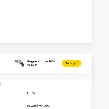
Hogue Kimber K6s…
To buy
57,41 €
s
Gum
ostatní výrobci