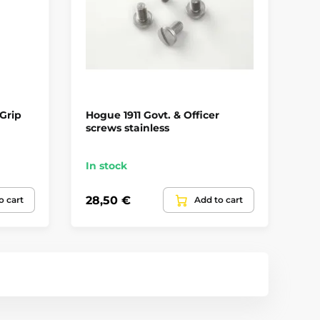
Grip
Hogue 1911 Govt. & Officer
KS
screws stainless
gu
ro
In stock
In
28,50 €
11
o cart
Add to cart