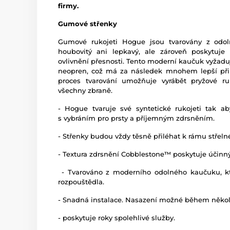
firmy.
Gumové střenky
Gumové rukojeti Hogue jsou tvarovány z odol
houbovitý ani lepkavý, ale zároveň poskytuje
ovlivnění přesnosti. Tento moderní kaučuk vyžaduj
neopren, což má za následek mnohem lepší přilna
proces tvarování umožňuje vyrábět pryžové ruk
všechny zbraně.
- Hogue tvaruje své syntetické rukojeti tak a
s vybráním pro prsty a příjemným zdrsněním.
- Střenky budou vždy těsně přiléhat k rámu střeln
- Textura zdrsnění Cobblestone™ poskytuje účinný
- Tvarováno z moderního odolného kaučuku, kt
rozpouštědla.
- Snadná instalace. Nasazení možné během někol
- poskytuje roky spolehlivé služby.