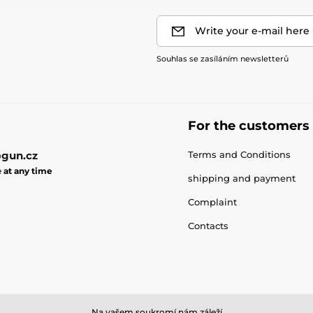
Write your e-mail here
Souhlas se zasíláním newsletterů
For the customers
gun.cz
Terms and Conditions
e
at any time
shipping and payment
Complaint
Contacts
Na vašem soukromí nám záleží