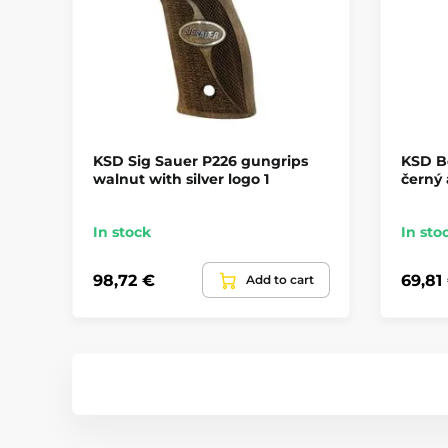
KSD Sig Sauer P226 gungrips
KSD B
walnut with silver logo 1
černý 
In stock
In sto
98,72 €
69,81
Add to cart