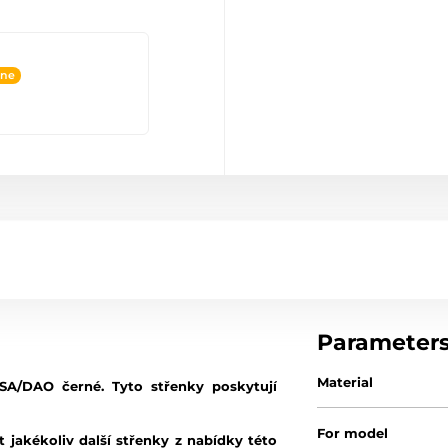
ine
Parameter
Material
A/DAO černé. Tyto střenky poskytují
For model
 jakékoliv další střenky z nabídky této