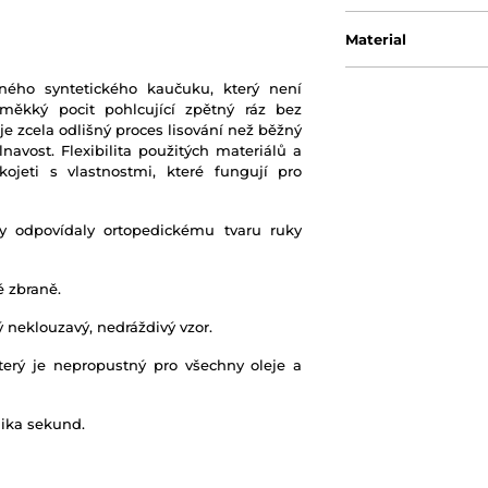
Material
ného syntetického kaučuku, který není
 měkký pocit pohlcující zpětný ráz bez
e zcela odlišný proces lisování než běžný
vost. Flexibilita použitých materiálů a
ojeti s vlastnostmi, které fungují pro
by odpovídaly ortopedickému tvaru ruky
é zbraně.
 neklouzavý, nedráždivý vzor.
erý je nepropustný pro všechny oleje a
ika sekund.