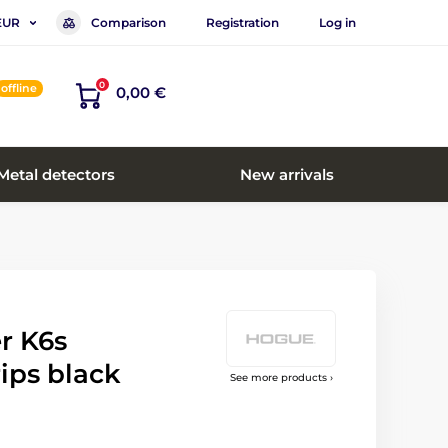
Comparison
Registration
Log in
EUR
0
offline
0,00 €
Metal detectors
New arrivals
r K6s
ps black
See more products ›