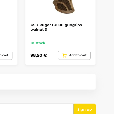
KSD Ruger GP100 gungrips
Ho
walnut 3
9m
AC
In stock
In
98,50 €
23
o cart
Add to cart
Sign up