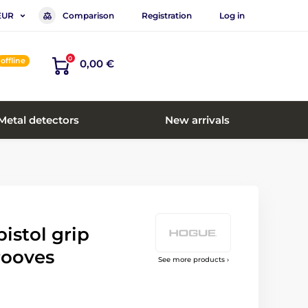
Comparison
Registration
Log in
EUR
0
offline
0,00 €
Metal detectors
New arrivals
istol grip
rooves
See more products ›