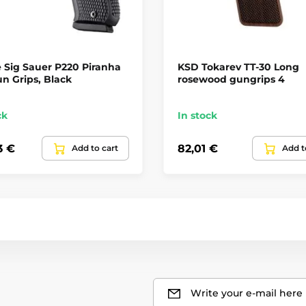
 Sig Sauer P220 Piranha
KSD Tokarev TT-30 Long
n Grips, Black
rosewood gungrips 4
ck
In stock
3 €
82,01 €
Add to cart
Add t
Write your e-mail here