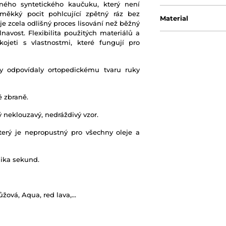
ného syntetického kaučuku, který není
 měkký pocit pohlcující zpětný ráz bez
Material
e zcela odlišný proces lisování než běžný
vost. Flexibilita použitých materiálů a
ojeti s vlastnostmi, které fungují pro
by odpovídaly ortopedickému tvaru ruky
é zbraně.
 neklouzavý, nedráždivý vzor.
erý je nepropustný pro všechny oleje a
ika sekund.
ůžová, Aqua, red lava,...