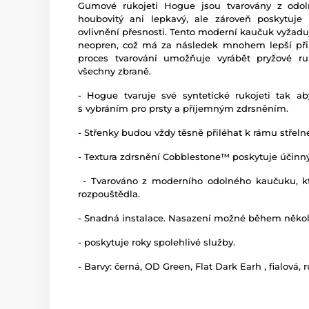
Gumové rukojeti Hogue jsou tvarovány z odol
houbovitý ani lepkavý, ale zároveň poskytuje
ovlivnění přesnosti. Tento moderní kaučuk vyžaduj
neopren, což má za následek mnohem lepší přilna
proces tvarování umožňuje vyrábět pryžové ruk
všechny zbraně.
- Hogue tvaruje své syntetické rukojeti tak a
s vybráním pro prsty a příjemným zdrsněním.
- Střenky budou vždy těsně přiléhat k rámu střeln
- Textura zdrsnění Cobblestone™ poskytuje účinný
- Tvarováno z moderního odolného kaučuku, kt
rozpouštědla.
- Snadná instalace. Nasazení možné během někol
- poskytuje roky spolehlivé služby.
- Barvy: černá, OD Green, Flat Dark Earh , fialová, r