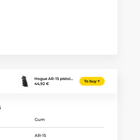
Hogue AR-15 pistol…
To buy
44,92 €
s
Gum
AR-15