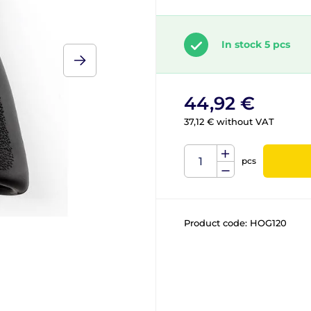
In stock 5 pcs
44,92 €
37,12 € without VAT
pcs
Product code:
HOG120