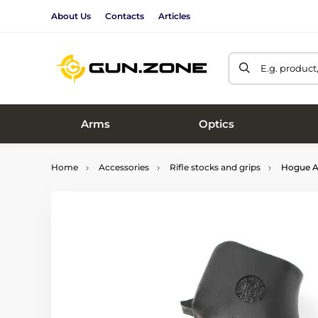
About Us
Contacts
Articles
E.g. product
Arms
Optics
Home
Accessories
Rifle stocks and grips
Hogue AR