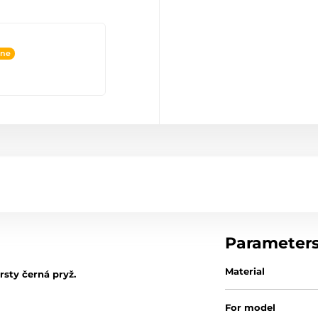
ine
Parameter
Material
rsty černá pryž.
For model