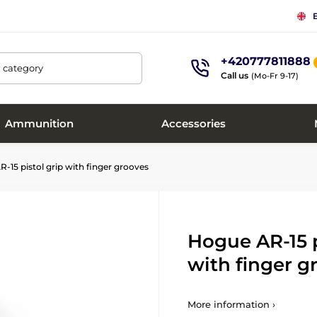
+420777811888
, category
Call us
(Mo-Fr 9-17)
Ammunition
Accessories
-15 pistol grip with finger grooves
Hogue AR-15 p
with finger g
More information ›