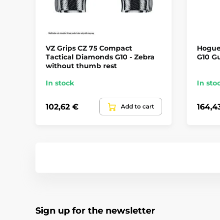
VZ Grips CZ 75 Compact
Hogue
Tactical Diamonds G10 - Zebra
G10 Gu
without thumb rest
In stock
In sto
102,62 €
164,4
Add to cart
Sign up for the newsletter