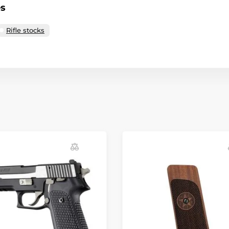
es
Rifle stocks