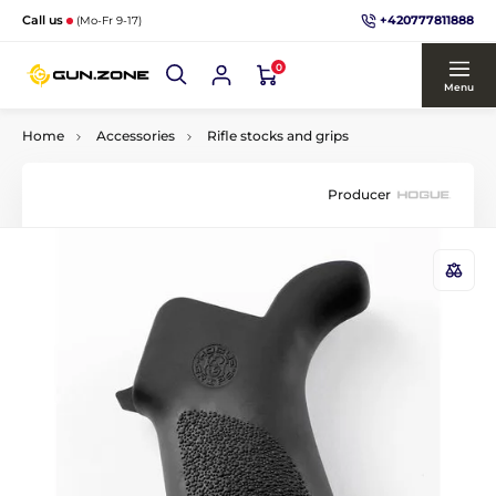
+420777811888
Call us
(Mo-Fr 9-17)
0
Menu
Home
Accessories
Rifle stocks and grips
Producer