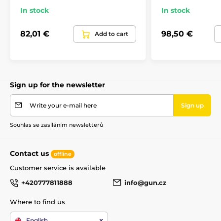
In stock
In stock
82,01 €
98,50 €
Add to cart
Sign up for the newsletter
Write your e-mail here
Sign up
Souhlas se zasíláním newsletterů
Contact us
offline
Customer service is available
The product is included in categories
+420777811888
info@gun.cz
Accessories
Rifle stocks and grips
Where to find us
Rifle stocks
English