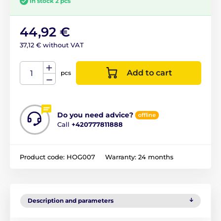
In stock 2 pcs
44,92 €
37,12 € without VAT
Add to cart
pcs
Do you need advice?
offline
Call
+420777811888
Product code:
HOG007
Warranty:
24 months
Description and parameters