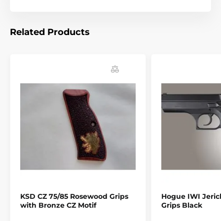
- Textura zdrsnění Cobblestone™ poskytuje účinný
neklouzavý, nedráždivý vzor.
Related Products
- Tvarováno z moderního odolného kaučuku, který je
nepropustný pro všechny oleje a rozpouštědla.
- Snadná instalace. Nasazení možné během několika
sekund.
- poskytuje roky spolehlivé služby.
- Barvy: černá, OD Green, Flat Dark Earh , fialová,
růžová, Aqua, red lava,...
KSD CZ 75/85 Rosewood Grips
Hogue IWI Jeric
with Bronze CZ Motif
Grips Black