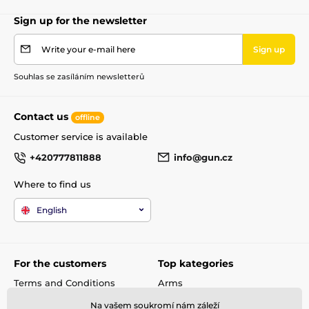
Sign up for the newsletter
Write your e-mail here
Sign up
Souhlas se zasíláním newsletterů
Contact us
offline
Customer service is available
+420777811888
info@gun.cz
Where to find us
English
For the customers
Top kategories
Terms and Conditions
Arms
shipping and payment
Rifle scopes
Na vašem soukromí nám záleží