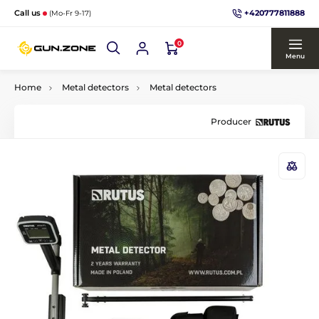
+420777811888
Call us
(Mo-Fr 9-17)
0
Menu
Home
Metal detectors
Metal detectors
Producer