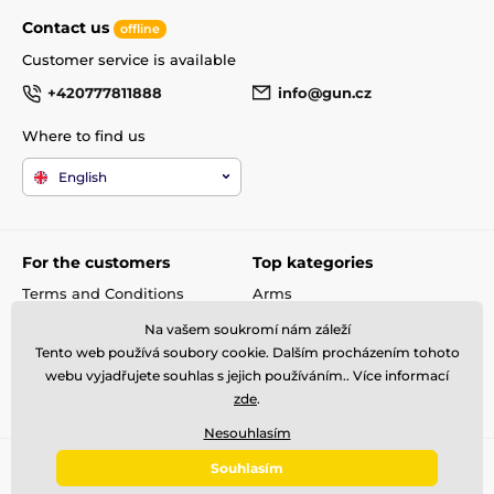
Upravitelný čas zobrazení informací na displeji
Contact us
offline
Diskriminace v rozsahu (0-120)
Customer service is available
Citlivost v rozsahu (0-90)
Notch diskriminace (120 možností)
+420777811888
info@gun.cz
Hlasitost detektoru
Podsvícený displej
Where to find us
Zabudovaný bezdrátový vysílač (pro komunikaci s
přijímačem OS1)
English
For the customers
Top kategories
Terms and Conditions
Arms
shipping and payment
Rifle scopes
Na vašem soukromí nám záleží
Complaint
Ammunitions
Tento web používá soubory cookie. Dalším procházením tohoto
Contacts
Accessories
webu vyjadřujete souhlas s jejich používáním.. Více informací
Metal Detectors
zde
.
Nesouhlasím
Souhlasím
© 2026 gun.zone ⦁ E-shop created by
SIMPLIA.cz