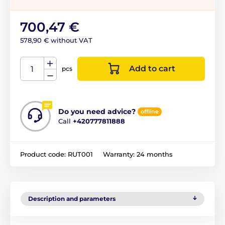
700,47 €
578,90 € without VAT
Add to cart
pcs
Do you need advice?
offline
Call
+420777811888
Product code:
RUT001
Warranty:
24 months
Description and parameters