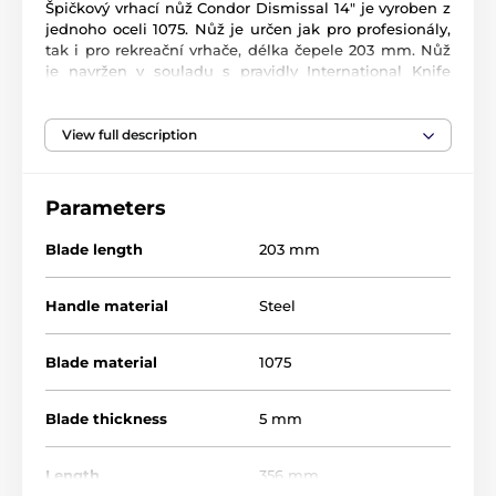
Špičkový vrhací nůž Condor Dismissal 14" je vyroben z
jednoho oceli 1075. Nůž je určen jak pro profesionály,
tak i pro rekreační vrhače, délka čepele 203 mm. Nůž
je navržen v souladu s pravidly International Knife
Throwers Hall of Fame (Mezinárodní Asociace vrhačů
nožů).
View full description
Součástí balení není pouzdro.
Výrobce Condor Tool & Knife vznikl již v roce 1787 v
Parameters
Solingenu v Německu. Postupem času výrobce
kvalitních mečů, vojenských nožů, zemědělských
Blade length
203 mm
nástrojů zjistil, že je nezbytné rozšířit činnost do jiných
zemí, aby lépe sloužil svým zákazníkům. V roce 1964
výrobce vybudoval nový závod Imacasa v Santa Ana, El
Handle material
Steel
Salvador a vybavil ho nejmodernější německou
technikou. V současnosti továrna produkuje kvalitní
mačety, nože, sekery, lopaty a další ruční nářadí té
Blade material
1075
nejvyšší kvality.
Blade thickness
5 mm
Length
356 mm