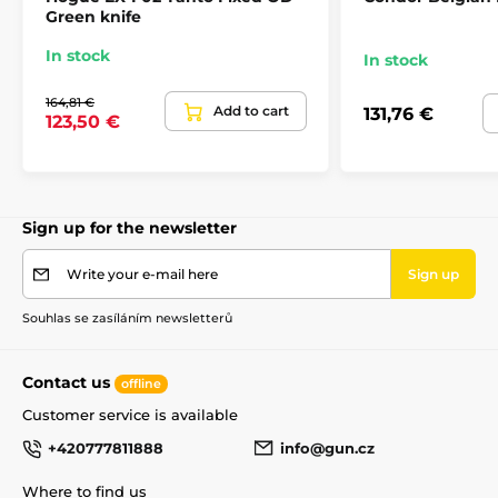
Green knife
In stock
In stock
164,81 €
Add to cart
131,76 €
123,50 €
Sign up for the newsletter
Write your e-mail here
Sign up
Souhlas se zasíláním newsletterů
Contact us
offline
Customer service is available
+420777811888
info@gun.cz
Where to find us