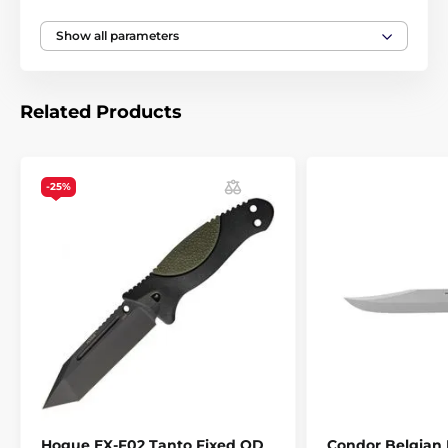
Weight
330 g
Show all parameters
Knife type
Fixed-blade knife
Related Products
-25%
Hogue EX-F02 Tanto Fixed OD
Condor Belgian 