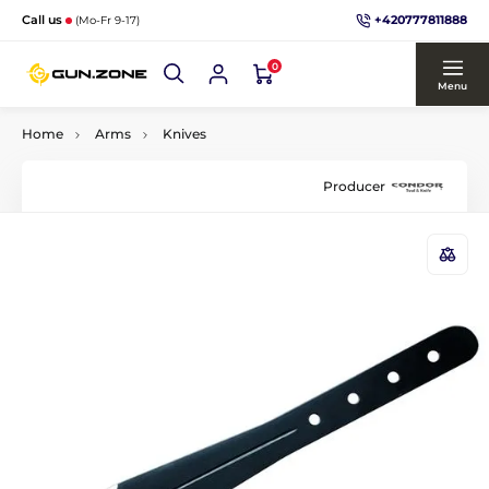
+420777811888
Call us
(Mo-Fr 9-17)
0
Menu
Home
Arms
Knives
Producer