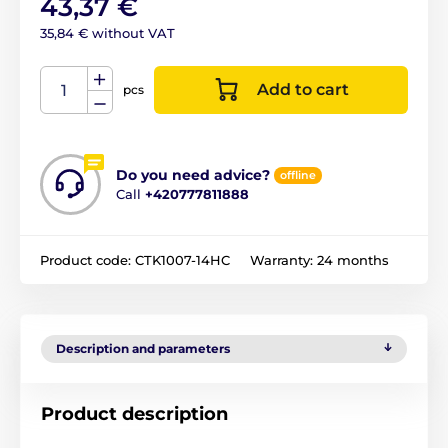
43,37 €
35,84 € without VAT
Add to cart
pcs
Do you need advice?
offline
Call
+420777811888
Product code:
CTK1007-14HC
Warranty:
24 months
Description and parameters
Product description