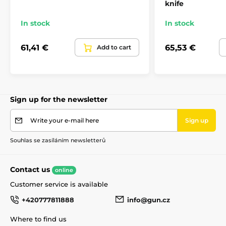
knife
In stock
In stock
61,41 €
65,53 €
Add to cart
Sign up for the newsletter
Write your e-mail here
Sign up
Souhlas se zasíláním newsletterů
Contact us
online
Customer service is available
+420777811888
info@gun.cz
Where to find us