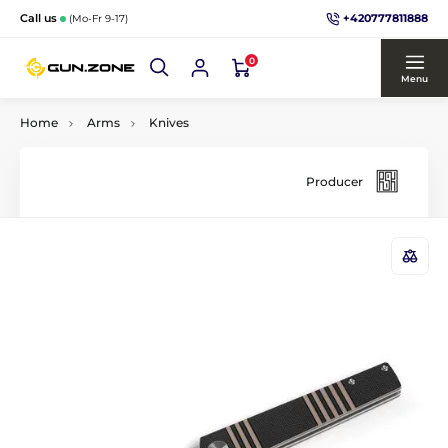
+420777811888
Call us
(Mo-Fr 9-17)
0
Menu
Home
Arms
Knives
Producer