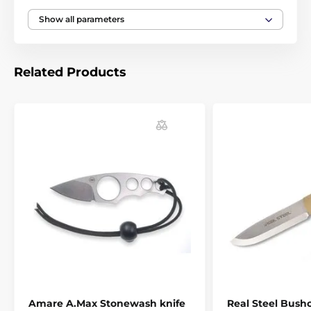
Length
199 mm
Show all parameters
Weight
91 g
Related Products
Knife type
Folding knife
Amare A.Max Stonewash knife
Real Steel Bushc