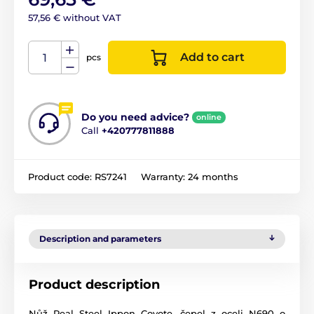
57,56 € without VAT
Add to cart
pcs
Do you need advice?
online
Call
+420777811888
Product code:
RS7241
Warranty:
24 months
Description and parameters
Product description
Nůž Real Steel Ippon Coyote, čepel z oceli N690 o