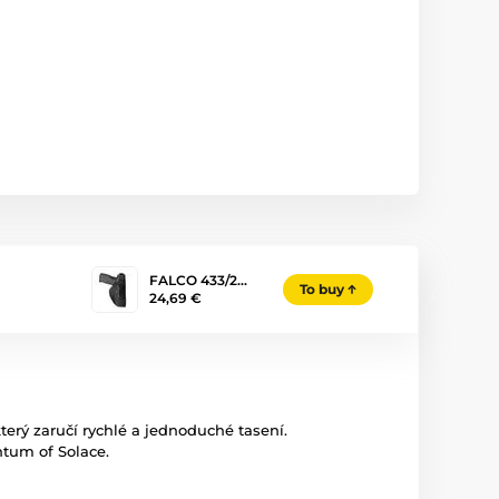
FALCO 433/2…
To buy
24,69 €
terý zaručí rychlé a jednoduché tasení.
tum of Solace.