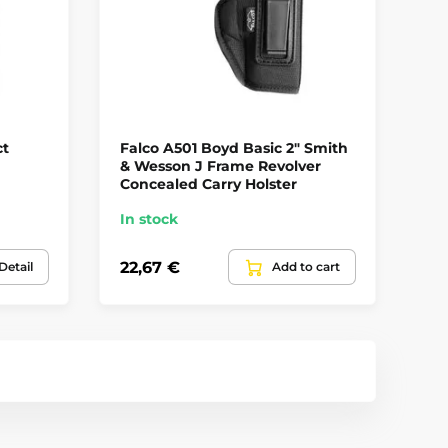
ct
Falco A501 Boyd Basic 2" Smith
Po
& Wesson J Frame Revolver
Concealed Carry Holster
In stock
In
22,67 €
24
Detail
Add to cart