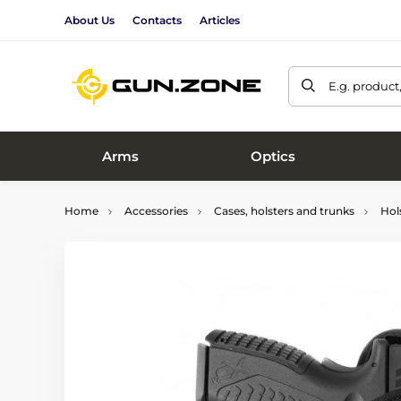
About Us
Contacts
Articles
E.g. product
Arms
Optics
Home
Accessories
Cases, holsters and trunks
Hol