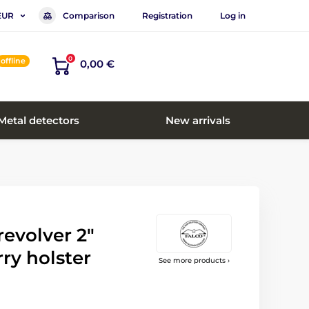
Comparison
Registration
Log in
EUR
0
offline
0,00 €
Metal detectors
New arrivals
evolver 2"
ry holster
See more products ›