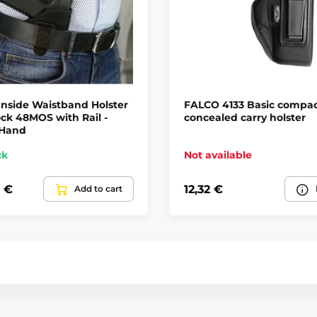
Inside Waistband Holster
FALCO 4133 Basic compa
ock 48MOS with Rail -
concealed carry holster
 Hand
ck
Not available
 €
12,32 €
Add to cart