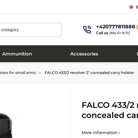
+420777811888
, category
Call us
(Mo-Fr 9-17)
Ammunition
Accessories
sters for small arms
FALCO 433/2 revolver 2" concealed carry holster
FALCO 433/2 r
concealed car
More information ›