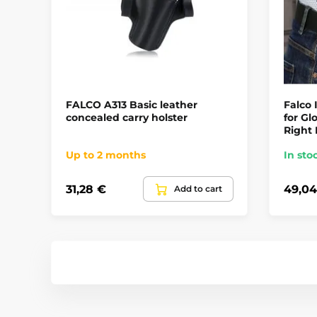
FALCO A313 Basic leather
Falco 
concealed carry holster
for Gl
Right
Up to 2 months
In sto
31,28 €
49,04
Add to cart