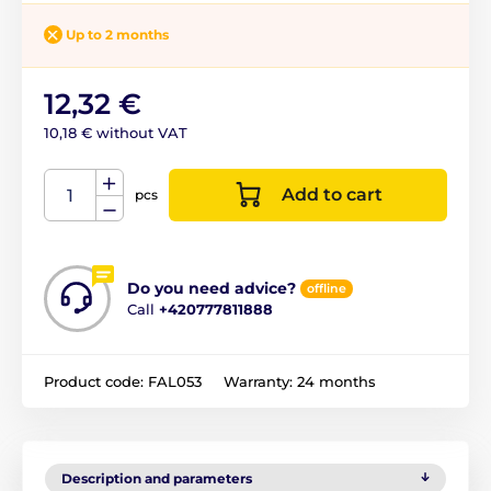
Up to 2 months
12,32 €
10,18 € without VAT
Add to cart
pcs
Do you need advice?
offline
Call
+420777811888
Product code:
FAL053
Warranty:
24 months
Description and parameters