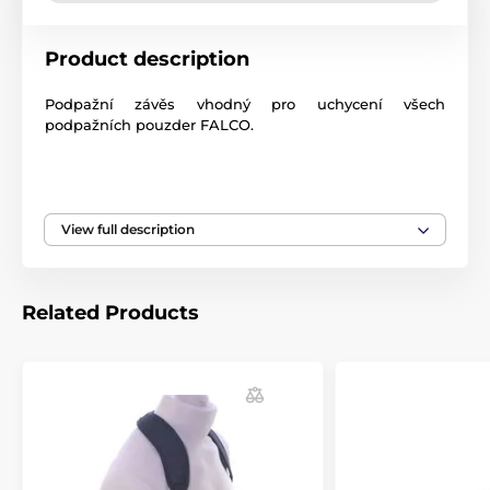
Product description
Podpažní
závěs
vhodný
pro uchycení
všech
podpažních
pouzder
FALCO
.
na
jedno
rameno
View full description
konstrukcí
vhodné
pro
nižší
zátěž
Related Products
stabilizované
elastickým
popruhem
,
který se
provleče
přes
druhé
rameno