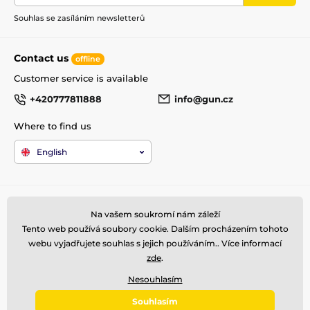
Souhlas se zasíláním newsletterů
Contact us
offline
Customer service is available
+420777811888
info@gun.cz
Where to find us
English
For the customers
Top kategories
Na vašem soukromí nám záleží
Terms and Conditions
Arms
Tento web používá soubory cookie. Dalším procházením tohoto
shipping and payment
Rifle scopes
webu vyjadřujete souhlas s jejich používáním.. Více informací
Complaint
Ammunitions
zde
.
Contacts
Accessories
Nesouhlasím
Metal Detectors
Souhlasím