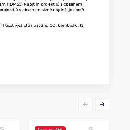
elem HDP 50) Nabitím projektilů s obsahem
projektilů s obsahem slzné náplně, je zbraň
s) Počet výstřelů na jednu CO₂ bombičku: 12
Discount
-15%
D