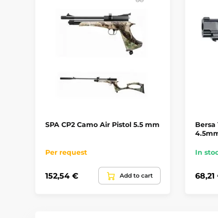
SPA CP2 Camo Air Pistol 5.5 mm
Bersa 
4.5m
Per request
In sto
152,54 €
68,21
Add to cart