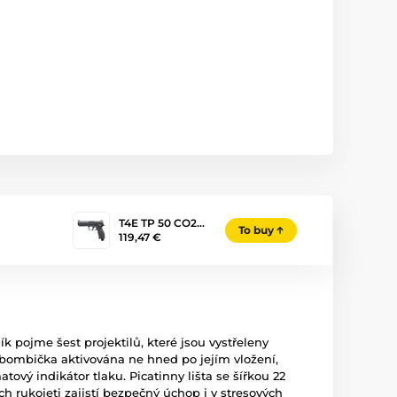
T4E TP 50 CO2…
To buy
119,47 €
 pojme šest projektilů, které jsou vystřeleny
e bombička aktivována ne hned po jejím vložení,
ový indikátor tlaku. Picatinny lišta se šířkou 22
 rukojeti zajistí bezpečný úchop i v stresových