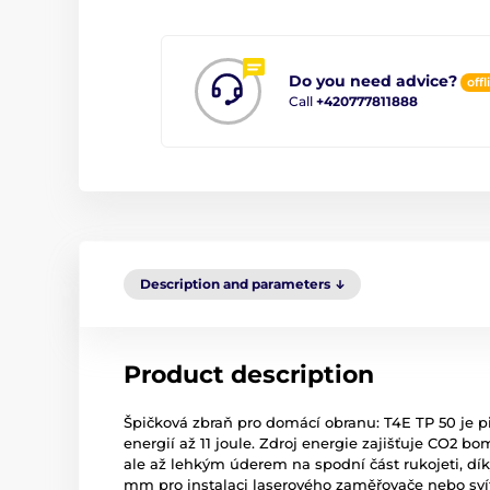
Do you need advice?
offl
Call
+420777811888
Description and parameters
Product description
Špičková zbraň pro domácí obranu: T4E TP 50 je pi
energií až 11 joule. Zdroj energie zajišťuje CO2 b
ale až lehkým úderem na spodní část rukojeti, díky
mm pro instalaci laserového zaměřovače nebo svíti