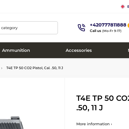
+420777811888
, category
Call us
(Mo-Fr 9-17)
Ammunition
Accessories
T4E TP 50 CO2 Pistol, Cal. .50, 11 J
T4E TP 50 CO2 
.50, 11 J
More information ›