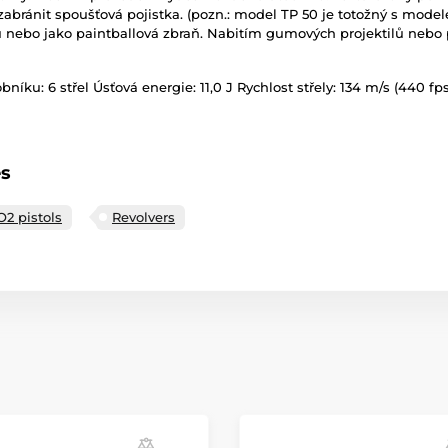
abránit spoušťová pojistka. (pozn.: model TP 50 je totožný s mod
u nebo jako paintballová zbraň. Nabitím gumových projektilů nebo 
ku: 6 střel Úsťová energie: 11,0 J Rychlost střely: 134 m/s (440 fp
es
O2 pistols
Revolvers