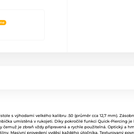
ine
stole s výhodami velkého kalibru .50 (průměr cca 12,7 mm). Zásobník
ombička umístěná v rukojeti. Díky pokročilé funkci Quick-Piercing j
 čemuž je zbraň vždy připravená a rychle použitelná. Optický a hmat
lny. Masivní provedení vyděsí každého útočníka. Texturovaný povrch