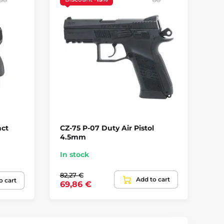
ct
CZ-75 P-07 Duty Air Pistol
Da
4.5mm
4.
In stock
In
82,27 €
152
Add to cart
o cart
69,86 €
12