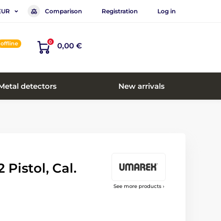
Comparison
Registration
Log in
EUR
0
offline
0,00 €
Metal detectors
New arrivals
Pistol, Cal.
See more products ›