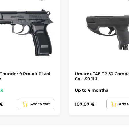
Thunder 9 Pro Air Pistol
Umarex T4E TP 50 Compa
m
Cal. .50 11 J
ck
Up to 4 months
 €
107,07 €
Add to cart
Add t