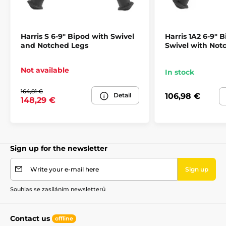
Harris S 6-9" Bipod with Swivel
Harris 1A2 6-9" 
and Notched Legs
Swivel with Not
Not available
In stock
164,81 €
Detail
106,98 €
148,29 €
Sign up for the newsletter
Write your e-mail here
Sign up
Souhlas se zasíláním newsletterů
Contact us
offline