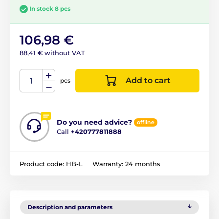
In stock 8 pcs
106,98 €
88,41 € without VAT
Add to cart
pcs
Do you need advice?
offline
Call
+420777811888
Product code:
HB-L
Warranty:
24 months
Description and parameters