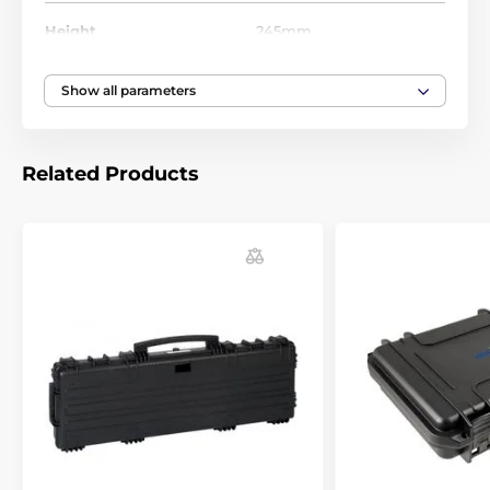
- dva otvory pro umístění visacích zámků
- interlocking system
Height
245mm
- silnostěnný materiál
- extra fixní body (panelový kroužek)
- panty po celé délce
Show all parameters
- antikorozní nylonové čepy
- prostor na víku k potisku
- vnitřní rozměry: 540x405x245mm (VxŠxH)
Related Products