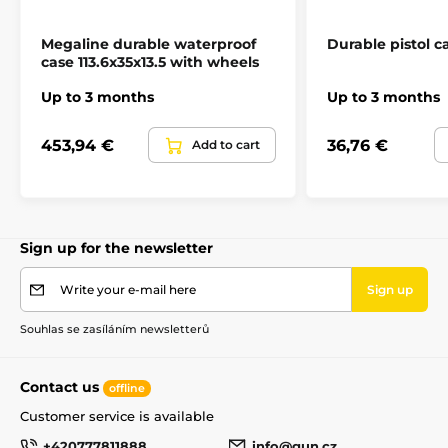
Megaline durable waterproof
Durable pistol c
case 113.6x35x13.5 with wheels
Up to 3 months
Up to 3 months
453,94 €
36,76 €
Add to cart
Sign up for the newsletter
Write your e-mail here
Sign up
Souhlas se zasíláním newsletterů
Contact us
offline
Customer service is available
+420777811888
info@gun.cz