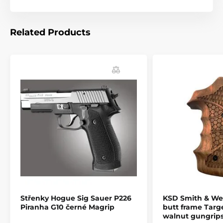
- Střenky budou vždy těsně přiléhat k rámu střelné
zbraně.
Related Products
- Textura zdrsnění Cobblestone™ poskytuje účinný
neklouzavý, nedráždivý vzor.
- Tvarováno z moderního odolného kaučuku, který je
nepropustný pro všechny oleje a rozpouštědla.
- Snadná instalace. Nasazení možné během několika
sekund.
- poskytuje roky spolehlivé služby.
- Barvy: černá, OD Green, Flat Dark Earh , fialová,
růžová, Aqua, red lava,...
The product is included in categories
Střenky Hogue Sig Sauer P226
KSD Smith & We
Accessories
Rifle stocks and grips
Piranha G10 černé Magrip
butt frame Targ
Pistol grips
walnut gungrips