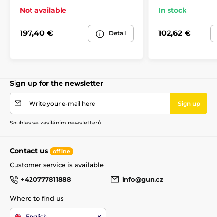
Not available
In stock
197,40 €
102,62 €
Detail
Sign up for the newsletter
Write your e-mail here
Sign up
Souhlas se zasíláním newsletterů
Contact us
offline
Customer service is available
+420777811888
info@gun.cz
Where to find us
English