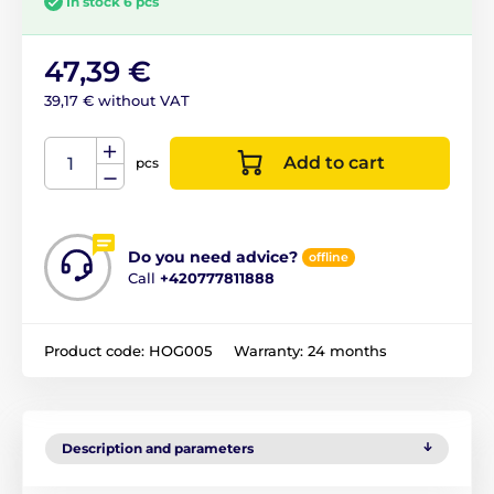
In stock 6 pcs
47,39 €
39,17 € without VAT
Add to cart
pcs
Do you need advice?
offline
Call
+420777811888
Product code:
HOG005
Warranty:
24 months
Description and parameters