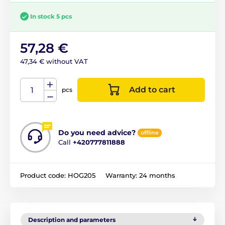
In stock 5 pcs
57,28 €
47,34 € without VAT
Add to cart
pcs
Do you need advice?
offline
Call
+420777811888
Product code:
HOG205
Warranty:
24 months
Description and parameters