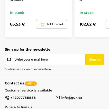
The product is included in categories
In stock
In stock
Accessories
Rifle stocks and grips
65,53 €
102,62 €
Add to cart
Revolver grips
Sign up for the newsletter
Write your e-mail here
Sign up
Souhlas se zasíláním newsletterů
Contact us
offline
Customer service is available
+420777811888
info@gun.cz
Where to find us