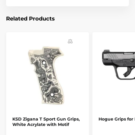
- Navrženo tak, aby se dosáhlo optimální vzdálenosti
prstu ke spoušti každé zbraně.
Related Products
- Ručně leštěný karnaubský vosk - bez použití stříkané
povrchové úpravy na trhliny nebo odlupování s
používáním.
- Osm druhů nabízeného tvrdého dřeva, z nichž si
můžete vybrat, každé z nich má svoje jedinečné
zbarvení a vzor (Goncalo alves, Pau Ferro, Lamo Camo
Laminate, Rosewood Laminate, Kingwood, Tulipwood,
Cocobolo, Rosewood).
The product is included in categories
Accessories
Rifle stocks and grips
Pistol grips
KSD Zigana T Sport Gun Grips,
Hogue Grips for
White Acrylate with Motif