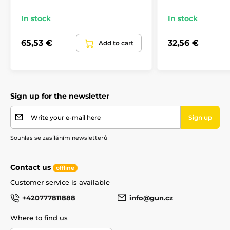
In stock
In stock
65,53 €
32,56 €
Add to cart
Sign up for the newsletter
Write your e-mail here
Sign up
Souhlas se zasíláním newsletterů
Contact us
offline
Customer service is available
+420777811888
info@gun.cz
Where to find us