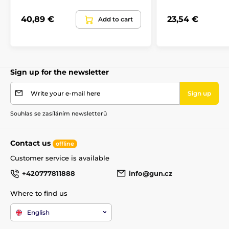
The product is included in categories
40,89 €
23,54 €
Add to cart
Accessories
Rifle stocks and grips
Rifle stocks
Sign up for the newsletter
Write your e-mail here
Sign up
Souhlas se zasíláním newsletterů
Contact us
offline
Customer service is available
+420777811888
info@gun.cz
Where to find us
English