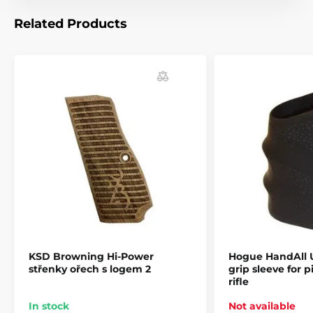
neklouzavý, nedráždivý vzor.
- Tvarováno z moderního odolného kaučuku, který je
Related Products
nepropustný pro všechny oleje a rozpouštědla.
- Snadná instalace. Nasazení možné během několika sekund.
- poskytuje roky spolehlivé služby.
- Barvy: černá, OD Green, Flat Dark Earh , fialová, růžová,
Aqua, red lava,...
KSD Browning Hi-Power
Hogue HandAll U
střenky ořech s logem 2
grip sleeve for pi
rifle
In stock
Not available