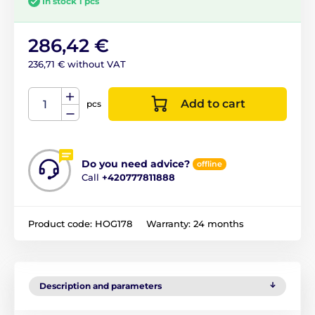
In stock 1 pcs
286,42 €
236,71 € without VAT
Add to cart
pcs
Do you need advice?
offline
Call
+420777811888
Product code:
HOG178
Warranty:
24 months
Description and parameters