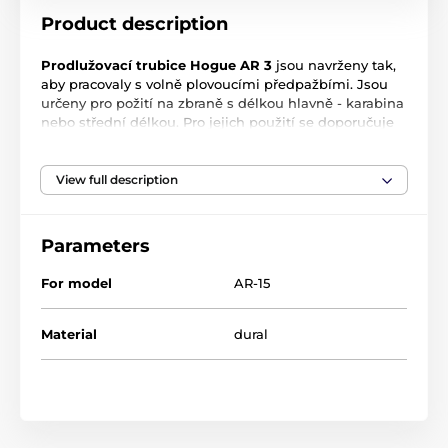
Product description
Prodlužovací trubice Hogue AR 3
jsou navrženy tak,
aby pracovaly s volně plovoucími předpažbími. Jsou
určeny pro požití na zbraně s délkou hlavně - karabina
nebo střední délkou. Pro jejich použití se doporučuje
použít nízko profilový Gas Block - jako je DPMS Micro
.750 nebo DPMS Micro .936. Barva černá.
View full description
Prodlužovací trubky předpažbí musí být použity s
Hogue předpažbím a musí být nainstalovány na
pušku před instalací předpažbí.
Parameters
Součástí balení jsou:
For model
AR-15
- prodlužovací trubice pro instalaci příslušenství -
hliník
Material
dural
- 1x krátká lišta weaver - hliník
- 1x střední lišta weaver - hliník
- 2x 45° šikmá lišta weaver pro příslušenství - polymer