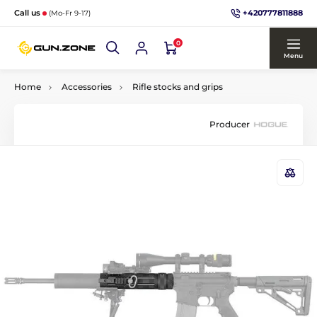
+420777811888
Call us
(Mo-Fr 9-17)
0
Menu
Home
Accessories
Rifle stocks and grips
Producer