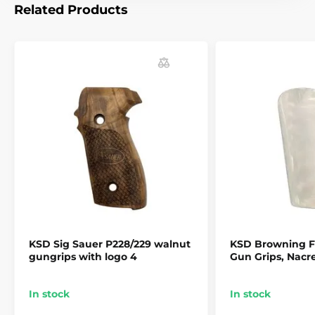
Related Products
- 2x krátká lišta weaver, zvýšená - polymer
- 2x zarážka - polymer
- 1x šroubek pro instalaci popruhu nebo bipodu typu
Harris - ocel
- 1x matice pro použití popruhu
- nářadí
- šroubky
KSD Sig Sauer P228/229 walnut
KSD Browning FN
gungrips with logo 4
Gun Grips, Nacr
In stock
In stock