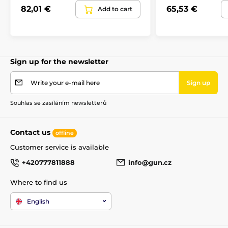
82,01 €
65,53 €
Add to cart
Sign up for the newsletter
Write your e-mail here
Sign up
Souhlas se zasíláním newsletterů
Contact us
offline
Customer service is available
+420777811888
info@gun.cz
The product is included in categories
Where to find us
Accessories
Rifle stocks and grips
English
Rifle stocks