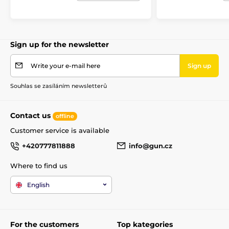
- poskytuje roky spolehlivé služby.
- Barvy: černá, OD Green, Flat Dark Earh , fialová,
růžová, Aqua, red lava,...
Sign up for the newsletter
Write your e-mail here
Sign up
The product is included in categories
Souhlas se zasíláním newsletterů
Accessories
Rifle stocks and grips
Rifle stocks
Accessories
Contact us
offline
Customer service is available
+420777811888
info@gun.cz
Where to find us
English
For the customers
Top kategories