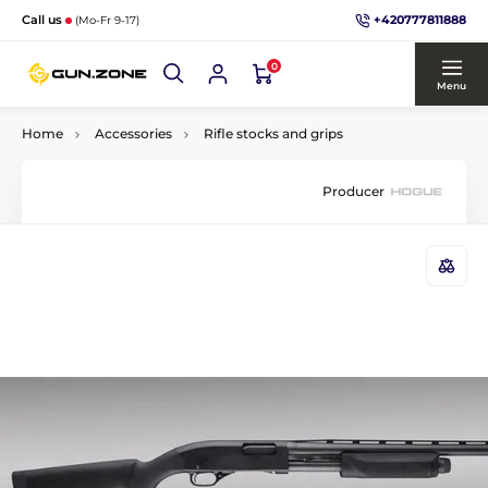
+420777811888
Call us
(Mo-Fr 9-17)
0
Menu
Home
Accessories
Rifle stocks and grips
Producer