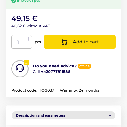
In stock 1 pcs
49,15 €
40,62 € without VAT
Add to cart
pcs
Do you need advice?
offline
Call
+420777811888
Product code:
HOG037
Warranty:
24 months
Description and parameters