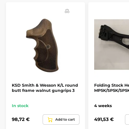
neklouzavý, nedráždivý vzor.
- Tvarováno z moderního odolného kaučuku, který je
nepropustný pro všechny oleje a rozpouštědla.
- Snadná instalace. Nasazení možné během několika sekund.
- poskytuje roky spolehlivé služby.
- Barvy: černá, OD Green, Flat Dark Earh , fialová, růžová,
Aqua, red lava,...
KSD Smith & Wesson K/L round
Folding Stock H
butt frame walnut gungrips 3
MP5K/SP5K/SP5
In stock
4 weeks
98,72 €
491,53 €
Add to cart