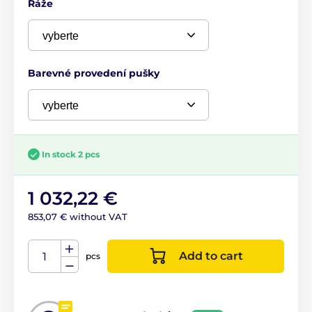
Ráže
Barevné provedení pušky
In stock 2 pcs
1 032,22 €
853,07 € without VAT
Add to cart
pcs