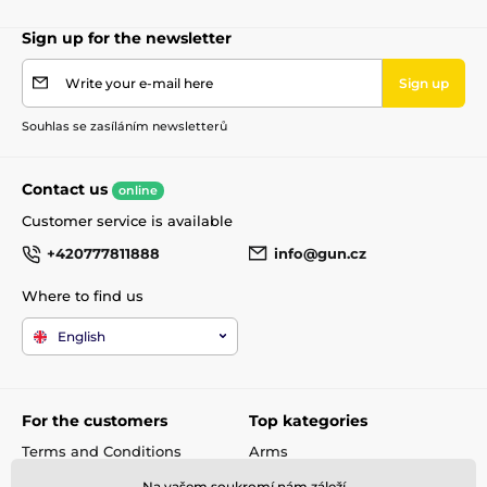
Weapon category
D
Sign up for the newsletter
Write your e-mail here
Sign up
Shooting mode
Opakovací
Souhlas se zasíláním newsletterů
Na ZP
no
Contact us
online
Customer service is available
+420777811888
info@gun.cz
Where to find us
English
For the customers
Top kategories
Terms and Conditions
Arms
shipping and payment
Rifle scopes
Na vašem soukromí nám záleží