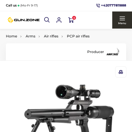
+420777811888
Call us
(Mo-Fr 9-17)
0
Menu
Home
Arms
Air rifles
PCP air rifles
Producer