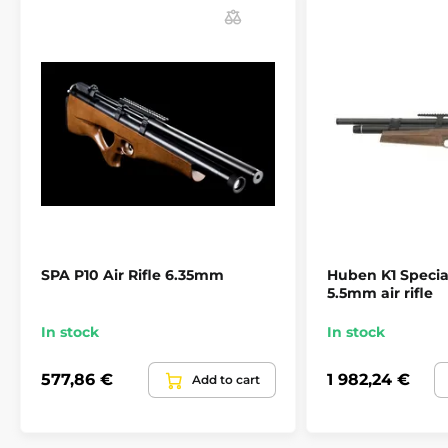
Magazine capacity
1 round
Iron sights
No
Mounting rail
11 mm
Cartridge volume
490 cm3
Gunstock
Tactical
SPA P10 Air Rifle 6.35mm
Huben K1 Specia
5.5mm air rifle
Gunstock material
Polymer
In stock
In stock
Maximum filling
200 BAR
pressure
577,86 €
1 982,24 €
Add to cart
Regulator
No