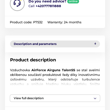
Do you need advice?
online
Call
+420777811888
Product code:
P7532
Warranty:
24 months
Description and parameters
Product description
Vzduchovka
AirForce Airguns TalonSS
se stal avelmi
oblíbenou součástí produktové řady díky inovativnímu
úsťovému uzávěru, který odstraňuje turbulence
vzduchu a snižuje hladinu hluku výstřelu. Snižte
výkon pro tiché cvičení na dvorku nebo zvyšte výkon
pro lov malé zvěře nebo hubení škůdců. TalonSS se
vyznačuje vylepšenými možnostmi redukce zvuku,
View full description
aby se minimalizovala hladina hluku při výstřelu.
Hlaveň Lothar-Walther.