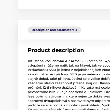
Description and parameters
Product description
10ti ranná vzduchovka Air Arms S510 ořech cal. 4
vylepšení můžeme najít, jak na hlavni, tak ve s
Vzduchovku S510 je jedna z nejoblíbenějších zbraní
závodní střelbě i při lovu. S510 je prověřena mn
stejně dobrá, také při lovu. Jedná se o velice dob
každému střelci zasáhnout přesně svůj cíl. Hlaveň
průměr), 12-ti rýhové drážkování. Kartuše má ocel
pevnostního hliníku a je opatřená quickfillem. O
laserovým gravírovaním, které nejen že dobře vypa
sportovní dvoupolohová s nastavitelným odporem
protože se zde počítá s montáží puškohledu. Vyob
Ke vzduchovkám Air Arms doporučujeme puškohle