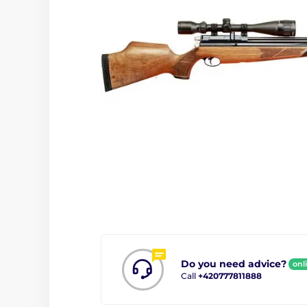
Do you need advice?
onl
Call
+420777811888