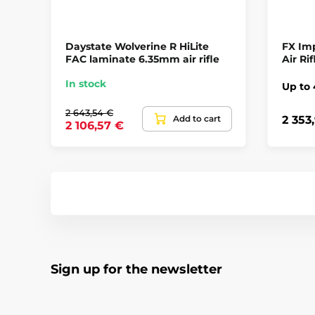
Daystate Wolverine R HiLite
FX Im
FAC laminate 6.35mm air rifle
Air Rif
In stock
Up to
2 643,54 €
Add to cart
2 353
2 106,57 €
Sign up for the newsletter