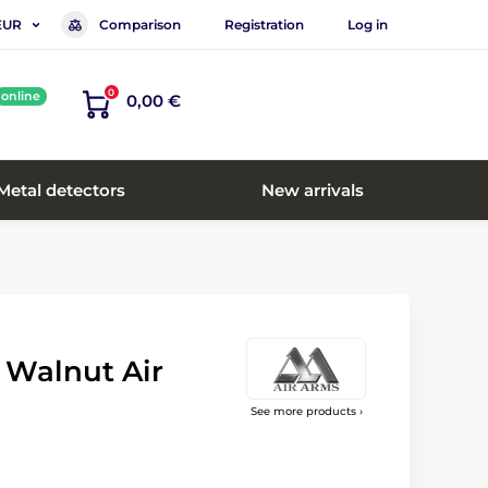
Comparison
Registration
Log in
EUR
0
online
0,00 €
Metal detectors
New arrivals
 Walnut Air
See more products ›