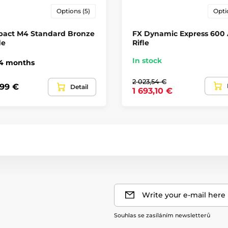
Options (5)
Opti
pact M4 Standard Bronze
FX Dynamic Express 600 
le
Rifle
In stock
 4 months
2 023,54 €
,99 €
Detail
1 693,10 €
Write your e-mail here
Souhlas se zasíláním newsletterů