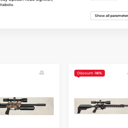
Mounting rail
iabolo.
Gunstock
Show all paramete
Gunstock material
Maximum filling p
Regulator
Discount
-16%