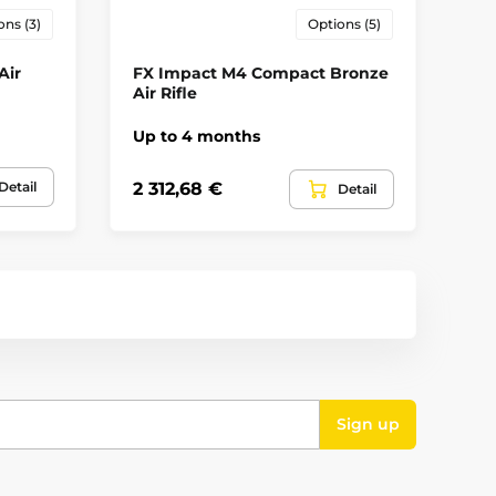
ons (3)
Options (5)
Air
FX Impact M4 Compact Bronze
Ai
Air Rifle
6.
Up to 4 months
4 
Detail
2 312,68 €
1 
Detail
Sign up