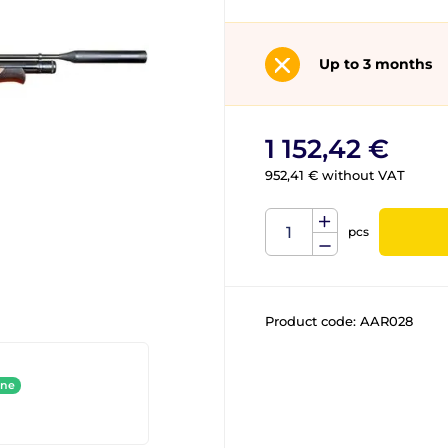
Up to 3 months
1 152,42 €
952,41 € without VAT
pcs
Product code:
AAR028
ine