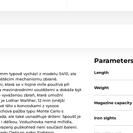
Parameter
Length
,5mm typově vychází z modelu S410, ale
pouštěcím mechanismu zbraně.
, která se v hojné míře používá při
Weight
oha mezinárodními soutěžemi a dokáže být
ře vyváženou zbraň, která umožní
 je Lothar Walther, 12 mm (vnější
Magazine capacity
ové tělo s koncovkami z vysoce
řechová pažba typu Monte Carlo s
dá, ale také usnadňuje držení. Spoušť je
Iron sights
 i délkou. Vzduchovka nemá mířidla,
razený puškohled není součástí balení.
dy Optisan nebo Sightron,