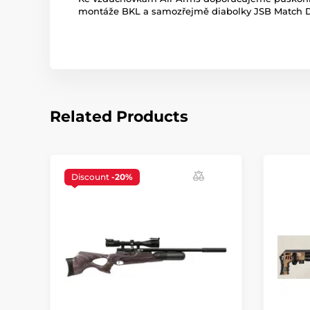
montáže BKL a samozřejmě diabolky JSB Match D
Related Products
Discount
-20%