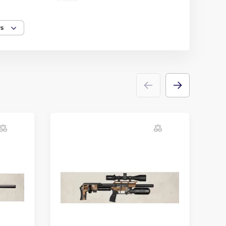
11 mm
Monte Carlo
rs
Walnut wood
ressure
190 BAR
No