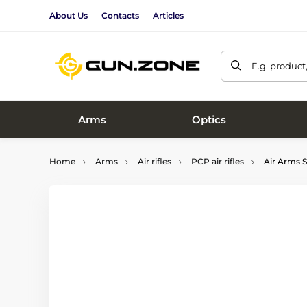
About Us
Contacts
Articles
E.g. product
Arms
Optics
Home
Arms
Air rifles
PCP air rifles
Air Arms S