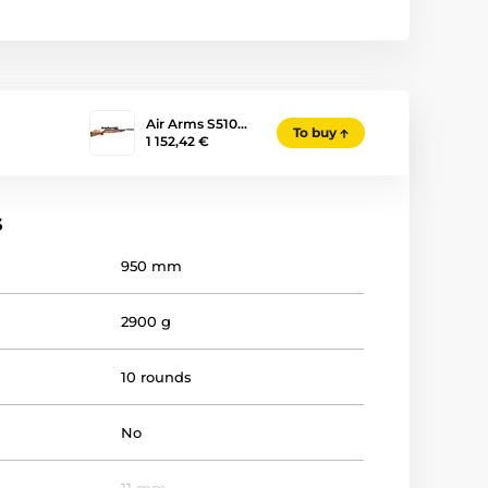
Air Arms S510…
To buy
1 152,42 €
s
950 mm
2900 g
10 rounds
No