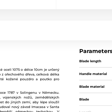
Parameter
Blade length
é oceli 1075 o délce 10cm je určený
Handle material
e z ořechového dřeva, celková délka
šité kožené pouzdro a poutko pro
Blade material
 roce 1787 v Solingenu v Německu.
, vojenských nožů, zemědělských
Blade
nost do jiných zemí, aby lépe sloužil
udoval nový závod Imacasa v Santa
ernější německou technikou. V