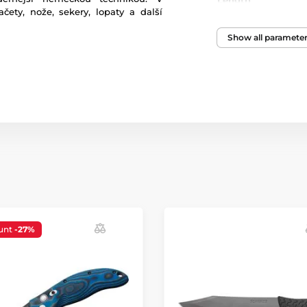
Length
čety, nože, sekery, lopaty a další
Weight
Show all paramete
Packaging/wrappi
Blade surface tre
Knife type
unt
-27%