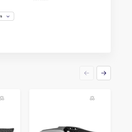
210 mm
249 g
rs
ng
kůže
atment
černění
Fixed-blade knife