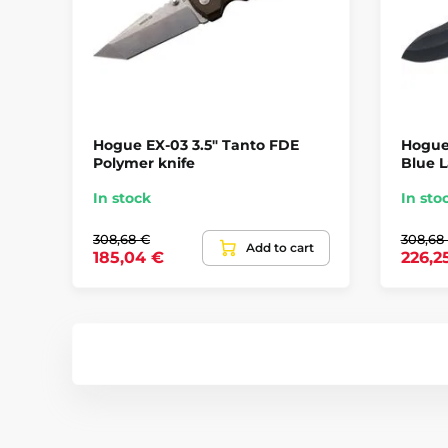
Hogue EX-03 3.5" Tanto FDE
Hogue
Polymer knife
Blue L
In stock
In sto
308,68 €
308,68
Add to cart
185,04 €
226,2