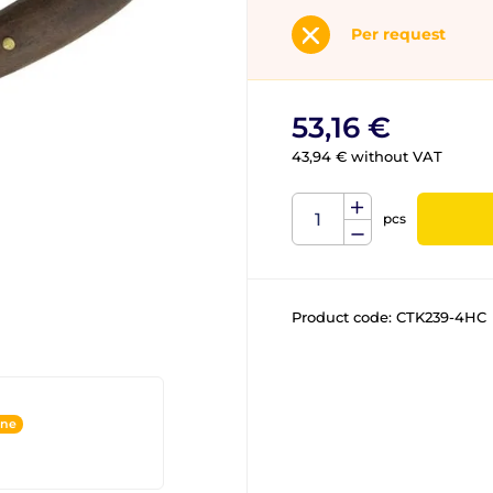
Per request
53,16 €
43,94 € without VAT
pcs
Product code:
CTK239-4HC
ine