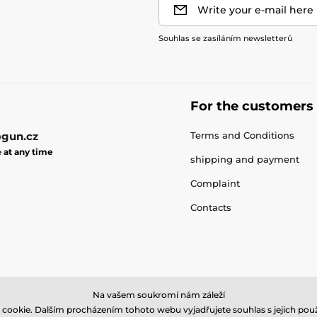
Write your e-mail here
Souhlas se zasíláním newsletterů
For the customers
gun.cz
Terms and Conditions
e
at any time
shipping and payment
Complaint
Contacts
Na vašem soukromí nám záleží
cookie. Dalším procházením tohoto webu vyjadřujete souhlas s jejich použ
© 2026 gun.zone ⦁ E-shop created by
SIMPLIA.cz