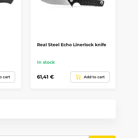
Real Steel Echo Linerlock knife
Co
In stock
In
61,41 €
90
o cart
Add to cart