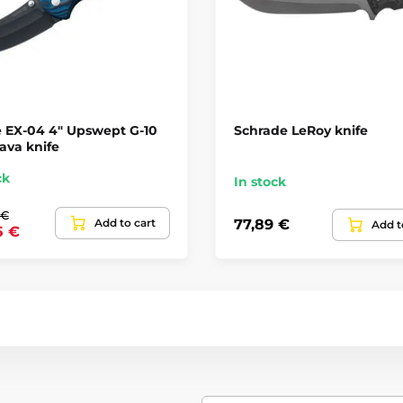
 EX-04 4" Upswept G-10
Schrade LeRoy knife
ava knife
ck
In stock
 €
Add to cart
77,89 €
Add t
5 €