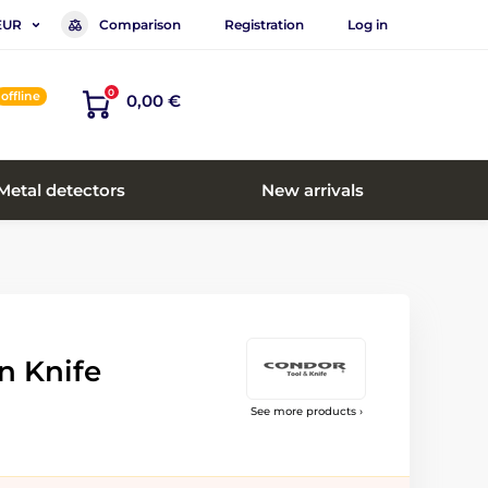
Comparison
Registration
Log in
EUR
0
offline
0,00 €
Metal detectors
New arrivals
n Knife
See more products ›