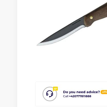
Do you need advice?
offl
Call
+420777811888