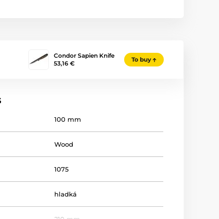
Condor Sapien Knife
To buy
53,16 €
s
100 mm
Wood
1075
hladká