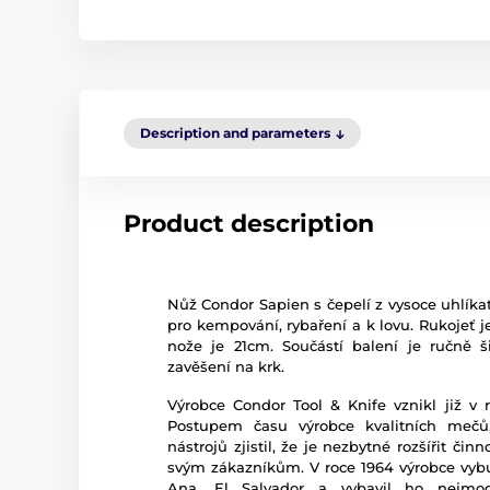
Description and parameters
Product description
Nůž Condor Sapien s čepelí z vysoce uhlíkat
pro kempování, rybaření a k lovu. Rukojeť j
nože je 21cm. Součástí balení je ručně 
zavěšení na krk.
Výrobce Condor Tool & Knife vznikl již v
Postupem času výrobce kvalitních mečů
nástrojů zjistil, že je nezbytné rozšířit čin
svým zákazníkům. V roce 1964 výrobce vyb
Ana, El Salvador a vybavil ho nejmod