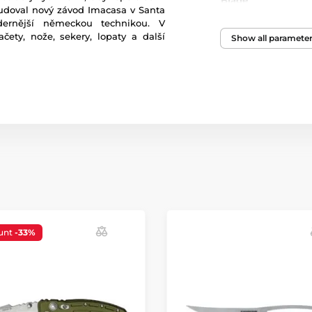
Blade
udoval nový závod Imacasa v Santa
ernější německou technikou. V
Length
čety, nože, sekery, lopaty a další
Show all paramete
Weight
Packaging/wrappi
Knife type
unt
-33%