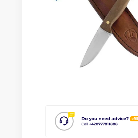
Do you need advice?
offl
Call
+420777811888