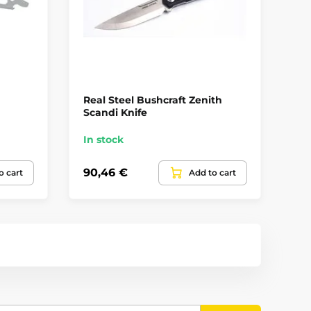
Real Steel Bushcraft Zenith
Sc
Scandi Knife
In stock
In
90,46 €
78
o cart
Add to cart