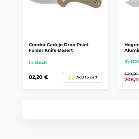
Condor Cadejo Drop Point
Hogue
Folder Knife Desert
Alumi
In sto
In stock
309,38
82,20 €
Add to cart
206,1