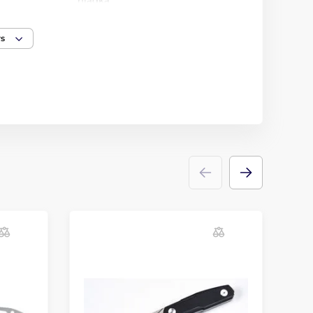
hladká
178 mm
rs
90 g
ng
kůže
Fixed-blade knife