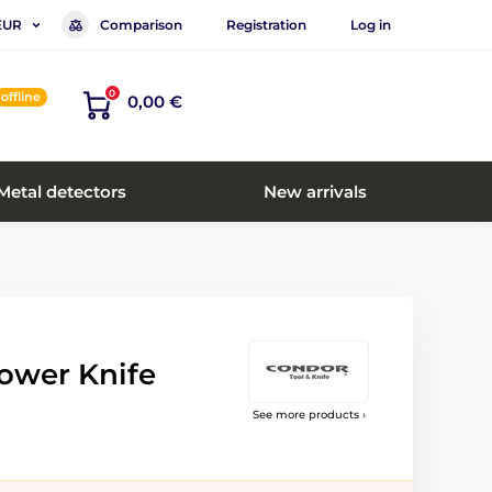
Comparison
Registration
Log in
EUR
0
offline
0,00 €
Metal detectors
New arrivals
ower Knife
See more products ›