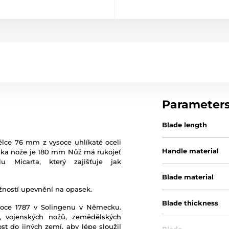
Parameter
Blade length
lce 76 mm z vysoce uhlíkaté oceli
Handle material
lka nože je 180 mm Nůž má rukojeť
u Micarta, který zajišťuje jak
Blade material
ožností upevnění na opasek.
Blade thickness
 roce 1787 v Solingenu v Německu.
, vojenských nožů, zemědělských
nost do jiných zemí, aby lépe sloužil