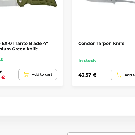
 EX-01 Tanto Blade 4"
Condor Tarpon Knife
nium Green knife
ck
In stock
 €
Add to cart
43,37 €
Add t
1 €