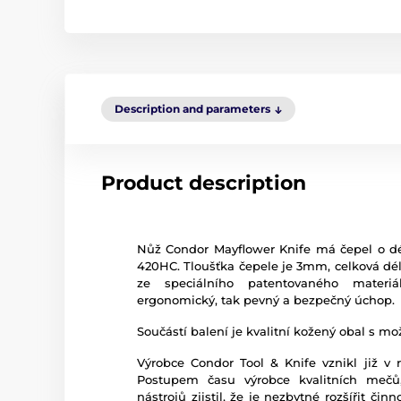
Description and parameters
Product description
Nůž Condor Mayflower Knife má čepel o dé
420HC. Tloušťka čepele je 3mm, celková dé
ze speciálního patentovaného materiál
ergonomický, tak pevný a bezpečný úchop.
Součástí balení je kvalitní kožený obal s m
Výrobce Condor Tool & Knife vznikl již v
Postupem času výrobce kvalitních mečů
nástrojů zjistil, že je nezbytné rozšířit čin