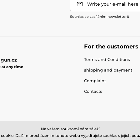
Write your e-mail here
Souhlas se zasíláním newsletterů
For the customers
gun.cz
Terms and Conditions
e
at any time
shipping and payment
Complaint
Contacts
Na vašem soukromí nám záleží
cookie. Dalším procházením tohoto webu vyjadřujete souhlas s jejich použ
© 2026 gun.zone ⦁ E-shop created by
SIMPLIA.cz