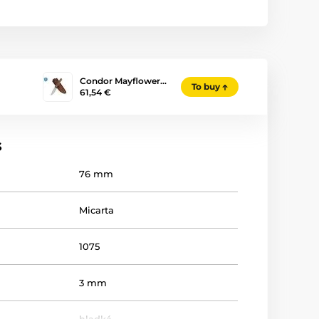
Condor Mayflower…
To buy
61,54 €
s
76 mm
Micarta
1075
3 mm