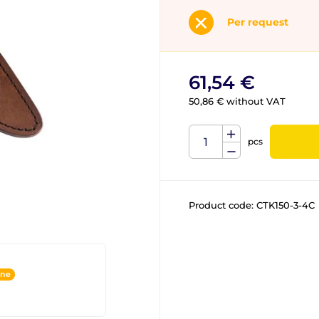
Per request
61,54 €
50,86 € without VAT
pcs
Product code:
CTK150-3-4C
ine