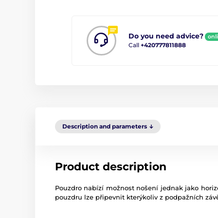
Do you need advice?
onl
Call
+420777811888
Description and parameters
Product description
Pouzdro
nabízí
možnost nošení
jednak jako
horiz
pouzdru
lze
připevnit
kterýkoliv
z
podpažních
záv