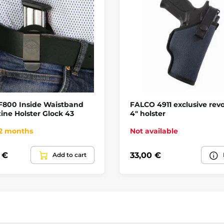
 F800 Inside Waistband
FALCO 4911 exclusive revo
ne Holster Glock 43
4" holster
 2 months
Not available
 €
33,00 €
Add to cart