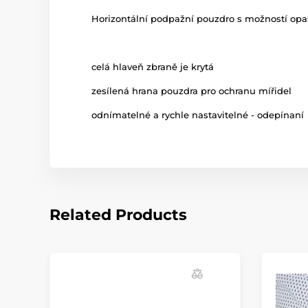
Horizontální
podpažní
pouzdro
s možností
opa
celá
hlaveň
zbraně
je
krytá
zesílená
hrana
pouzdra
pro
ochranu
mířidel
odnímatelné
a
rychle
nastavitelné
-
odepínaní
Related Products