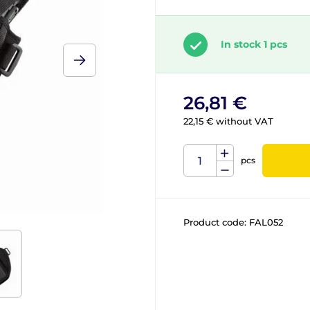
In stock 1 pcs
26,81 €
22,15 € without VAT
pcs
Product code:
FAL052