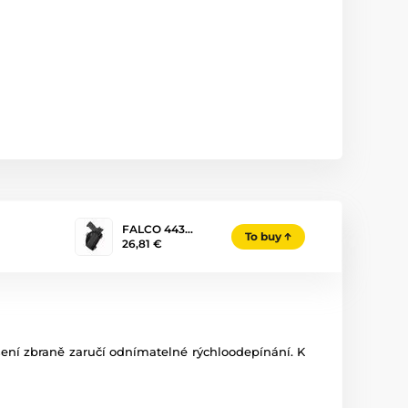
FALCO 443…
To buy
26,81 €
ení
zbraně
zaručí
odnímatelné
rýchloodepínání
.
K