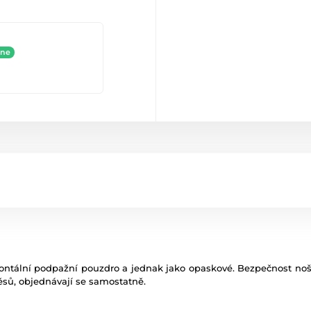
ine
ontální
podpažní
pouzdro a
jednak jako
opaskové
.
Bezpečnost
noš
ěsů,
objednávají
se
samostatně
.