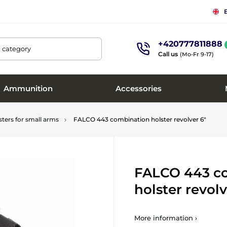
+420777811888
, category
Call us
(Mo-Fr 9-17)
Ammunition
Accessories
sters for small arms
FALCO 443 combination holster revolver 6"
FALCO 443 c
holster revolv
More information ›