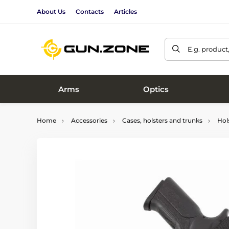
About Us
Contacts
Articles
E.g. product
Arms
Optics
Home
Accessories
Cases, holsters and trunks
Hol