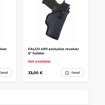
lver
FALCO 4911 exclusive revolver
FA
6" holster
hol
Not available
In
33,00 €
24
Detail
Detail