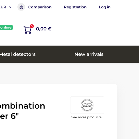
Comparison
Registration
Log in
EUR
0
online
0,00 €
Metal detectors
New arrivals
ombination
er 6"
See more products ›