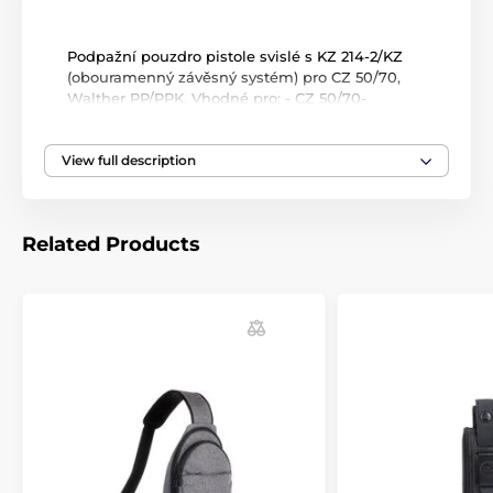
Podpažní pouzdro pistole svislé s KZ 214-2/KZ
(obouramenný závěsný systém) pro CZ 50/70,
Walther PP/PPK. Vhodné pro: - CZ 50/70-
Walther PP/PPK V pouzdře lze nosit i jiné zbraně
podobných rozměrů.
View full description
Related Products