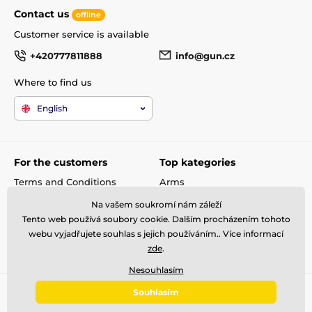
Contact us
offline
Customer service is available
+420777811888
info@gun.cz
Where to find us
English
For the customers
Top kategories
Terms and Conditions
Arms
shipping and payment
Rifle scopes
Na vašem soukromí nám záleží
Complaint
Ammunitions
Tento web používá soubory cookie. Dalším procházením tohoto
Contacts
Accessories
webu vyjadřujete souhlas s jejich používáním.. Více informací
zde
.
Metal Detectors
Nesouhlasím
Souhlasím
© 2026 gun.zone ⦁ E-shop created by
SIMPLIA.cz