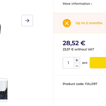
More information ›
Up to 2 months
28,52 €
23,57 € without VAT
pcs
Product code:
FAL097