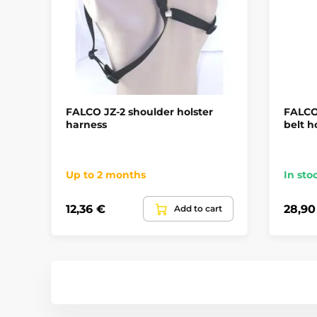
FALCO JZ-2 shoulder holster
FALCO 
harness
belt h
Up to 2 months
In sto
12,36 €
28,90
Add to cart