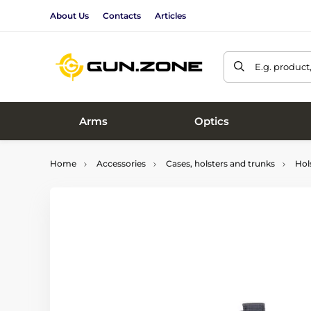
About Us
Contacts
Articles
E.g. product
Arms
Optics
Home
Accessories
Cases, holsters and trunks
Hol