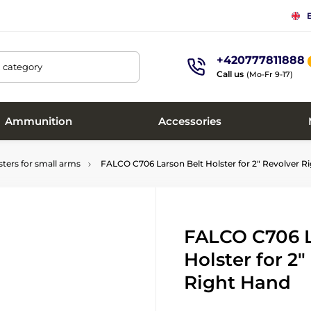
+420777811888
, category
Call us
(Mo-Fr 9-17)
Ammunition
Accessories
sters for small arms
FALCO C706 Larson Belt Holster for 2" Revolver R
FALCO C706 L
Holster for 2"
Right Hand