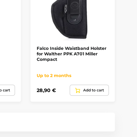
Falco Inside Waistband Holster
FA
for Walther PPK A701 Miller
6" 
Compact
Up to 2 months
No
28,90 €
33
o cart
Add to cart