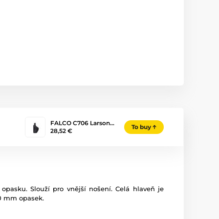
FALCO C706 Larson…
To buy
28,52 €
pasku. Slouží pro vnější nošení. Celá hlaveň je
40 mm opasek.