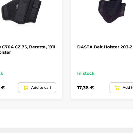
C704 CZ 75, Beretta, 1911
DASTA Belt Holster 203-2
olster
ck
In stock
 €
17,36 €
Add to cart
Add t