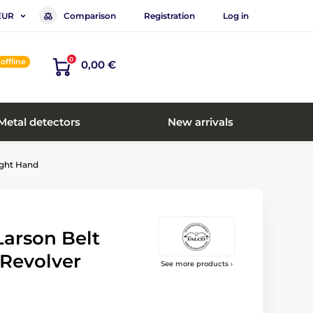
Comparison
Registration
Log in
EUR
0
offline
0,00 €
Metal detectors
New arrivals
ight Hand
arson Belt
 Revolver
See more products ›