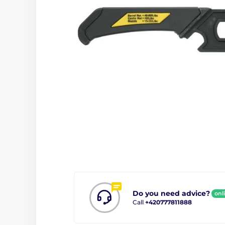
Do you need advice?
onl
Call
+420777811888