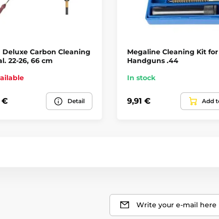
n Deluxe Carbon Cleaning
Megaline Cleaning Kit for
l. 22-26, 66 cm
Handguns .44
ailable
In stock
 €
9,91 €
Detail
Add t
Write your e-mail here