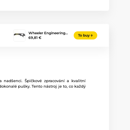
Wheeler Engineering…
To buy
69,81 €
 nadšenci. Špičkové zpracování a kvalitní
dokonalé pušky. Tento nástroj je to, co každý