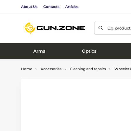
About Us
Contacts
Articles
E.g. product
Arms
Optics
Home
Accessories
Cleaning and repairs
Wheeler E