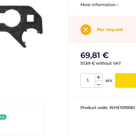
More information ›
Per request
69,81 €
57,69 € without VAT
pcs
Product code:
WHE1099561
ine