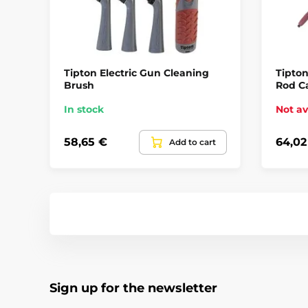
Tipton Electric Gun Cleaning
Tipto
Brush
Rod Ca
In stock
Not av
58,65 €
64,02
Add to cart
Sign up for the newsletter