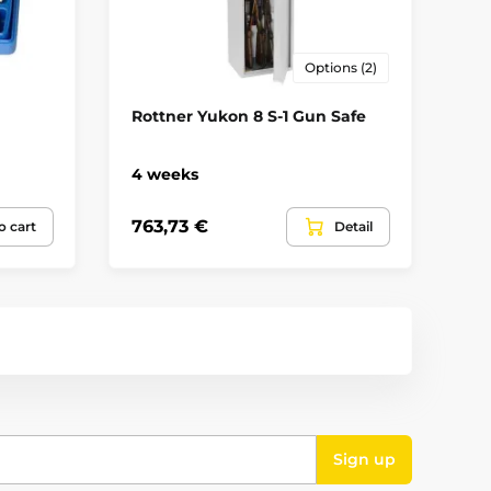
Options (2)
Rottner Yukon 8 S-1 Gun Safe
Ro
4 weeks
4 
763,73 €
76
o cart
Detail
Sign up