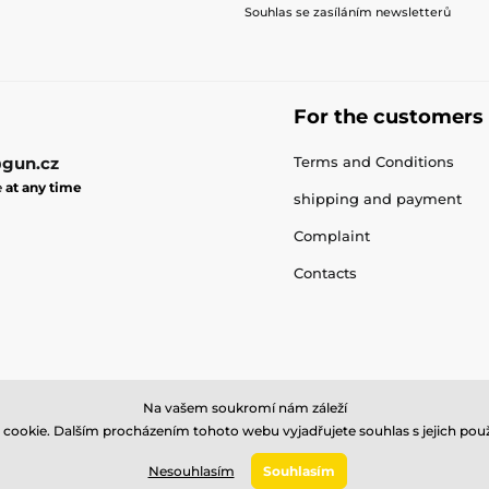
Souhlas se zasíláním newsletterů
For the customers
gun.cz
Terms and Conditions
e
at any time
shipping and payment
Complaint
Contacts
Na vašem soukromí nám záleží
cookie. Dalším procházením tohoto webu vyjadřujete souhlas s jejich použ
© 2026 gun.zone ⦁ E-shop created by
SIMPLIA.cz
Nesouhlasím
Souhlasím