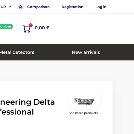
Comparison
Registration
Log in
EUR
0
online
0,00 €
Metal detectors
New arrivals
neering Delta
fessional
See more products ›