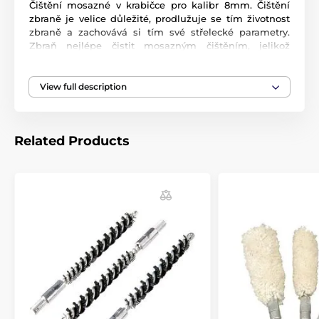
Čištění mosazné v krabičce pro kalibr 8mm. Čištění
zbraně je velice důležité, prodlužuje se tím životnost
zbraně a zachovává si tím své střelecké parametry.
Zbraň nejlépe čistit mosazným čištěním, jelikož
ocelovým můžete neopatrnou manipulací poškodit
závit hlavně, plastové se kruší a nečistí dobře.
Výhodou tohoto balení je, že máte vše pohromadě a
View full description
nedojde k případným ztrátám jednotlivých částí.
Balení obsahuje:
Related Products
- dvě mosazné tyčinky o celkové délce 88cm (i s
vytěrákem na konci)
- tvrdý kartáček pro hrubé nečistoty
- měkký kartáček pro dočištění
- filcovou násadku pro nanesení oleje do hlavně