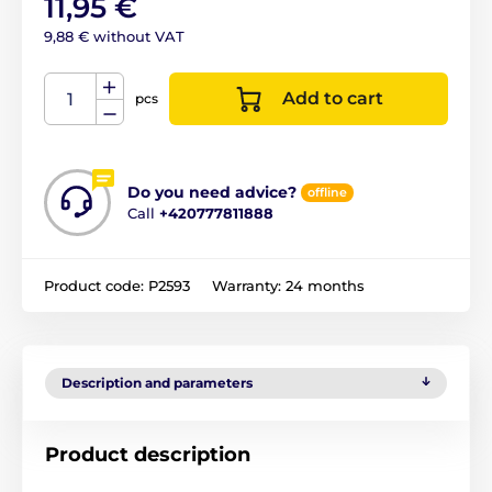
11,95 €
9,88 € without VAT
Add to cart
pcs
Do you need advice?
offline
Call
+420777811888
Product code:
P2593
Warranty:
24 months
Description and parameters
Product description