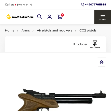
+420777811888
Call us
(Mo-Fr 9-17)
0
Menu
Home
Arms
Air pistols and revolvers
CO2 pistols
Producer