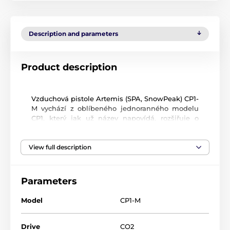
Description and parameters
Product description
Vzduchová pistole Artemis (SPA, SnowPeak) CP1-
M vychází z oblíbeného jednoranného modelu
CP1, který jak už název napovídá, rozšiřuje o
zásobník. V ráži 4,5 mm má zásobník kapacitu 9
ran a v ráži 5,5 mm má kapacitu 7 ran.
View full description
Pistole CP1-M využívá k pohonu jednorázové 12 g
CO2 bombičky. Bombička se jednoduše vkládá
po odšroubování zátky do kontejneru
Parameters
umístěného pod hlavní. Na jednu standardní 12
g CO2 bombičku lze za běžné pokojové teploty
Model
CP1-M
vystřílet až 40 ran.
Vhodné střelivo do pistolí CP1-M jsou klasické
Drive
CO2