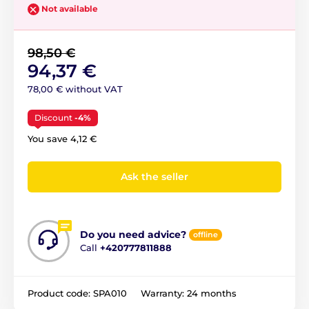
Not available
98,50 €
94,37 €
78,00 € without VAT
Discount
-4%
You save 4,12 €
Ask the seller
Do you need advice?
offline
Call
+420777811888
Product code:
SPA010
Warranty:
24 months