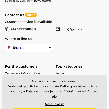
Souhlas se zasíláním newsletterů
Contact us
offline
Customer service is available
+420777811888
info@gun.cz
Where to find us
English
For the customers
Top kategories
Terms and Conditions
Arms
shipping and payment
Rifle scopes
Na vašem soukromí nám záleží
Complaint
Ammunitions
Tento web používá soubory cookie. Dalším procházením tohoto
Contacts
Accessories
webu vyjadřujete souhlas s jejich používáním.. Více informací
zde
.
Metal Detectors
Nesouhlasím