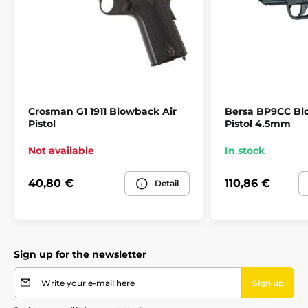
Mounting rail
11 mm
Gunstock material
Beech wood
Weapon category
D
Shooting mode
Opakovací
Crosman G1 1911 Blowback Air
Bersa BP9CC Bl
Pistol
Pistol 4.5mm
Not available
In stock
40,80 €
110,86 €
Detail
Sign up for the newsletter
Write your e-mail here
Sign up