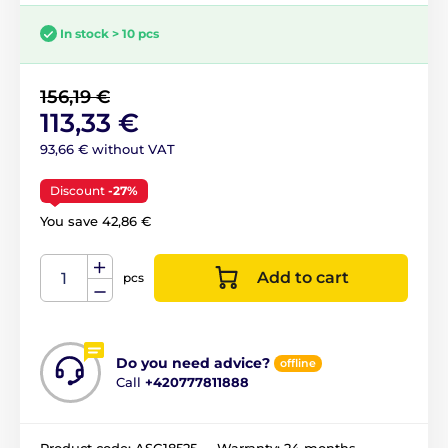
In stock > 10 pcs
156,19 €
113,33 €
93,66 € without VAT
Discount
-27%
You save 42,86 €
Add to cart
pcs
Do you need advice?
offline
Call
+420777811888
Product code:
ASG18525
Warranty:
24 months