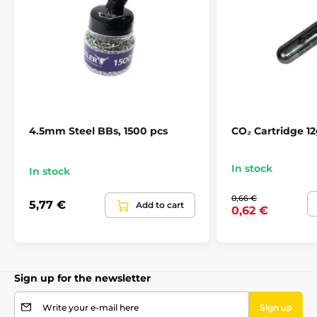
Mounting rail
Picatinny (weaver)
Balení obsahuje:
Safety
ano
- CZ-75 P-09 Duty Blow Back FDE
- zásobník
- návod
Muzzle velocity
130 m/s
- záruční list
4.5mm Steel BBs, 1500 pcs
CO₂ Cartridge 12
In stock
In stock
0,66 €
5,77 €
Add to cart
0,62 €
Sign up for the newsletter
Write your e-mail here
Sign up