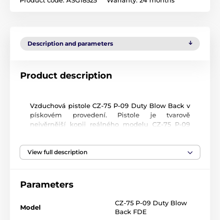
Description and parameters
Product description
Vzduchová pistole CZ-75 P-09 Duty Blow Back v
pískovém provedení. Pistole je tvarově
nejvěrnější kopii reálného modelu CZ-75 P-09
Duty FDE. První pistole od dánského výrobce na
diabolky. Bombička se vkládá do pažbičky
View full description
zbraně, stejně jako oboustranný zásobník 8+8
ran a pojistka pro zajištění zbraně. Jedna z mála
zbraní kde je možné díky speciálně tvrzenému
závitu v hlavni použít jak ocelové BB broky tak i
Parameters
klasické diabolo, tudíž nedochází při střelbě
ocelovými kuličkami k poškození hlavně.
CZ-75 P-09 Duty Blow
Model
Taktické lišty 22mm pro upevnění taktické
Back FDE
svítilny.