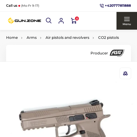
+420777811888
Call us
(Mo-Fr 9-17)
0
Menu
Home
Arms
Air pistols and revolvers
CO2 pistols
Producer