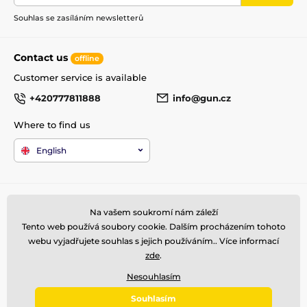
Souhlas se zasíláním newsletterů
Contact us
offline
Customer service is available
+420777811888
info@gun.cz
Where to find us
English
For the customers
Top kategories
Na vašem soukromí nám záleží
Terms and Conditions
Arms
Tento web používá soubory cookie. Dalším procházením tohoto
shipping and payment
Rifle scopes
webu vyjadřujete souhlas s jejich používáním.. Více informací
Complaint
Ammunitions
zde
.
Contacts
Accessories
Nesouhlasím
Metal Detectors
Souhlasím