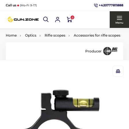
+420777811888
Call us
(Mo-Fr 9-17)
0
Menu
Home
Optics
Rifle scopes
Accessories for rifle scopes
Producer