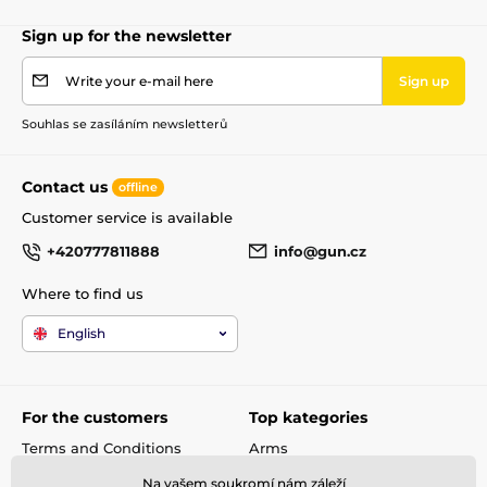
Sign up for the newsletter
Write your e-mail here
Sign up
Souhlas se zasíláním newsletterů
Contact us
offline
Customer service is available
+420777811888
info@gun.cz
Where to find us
English
For the customers
Top kategories
Terms and Conditions
Arms
shipping and payment
Rifle scopes
Na vašem soukromí nám záleží