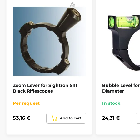
hmotnost, dokonalý a dobře promyšlený design.
Většina světových výrobců zbraní (Anschutz, Beeman,
Benjamin, BSA, CZ, Crosman, Daystate, Diana, Gamo,
Marlin, Remington, Savage, Suhl a Webley) přímo
doporučuje na svoje zbraně montáže BKL.
Zoom Lever for Sightron SIII
Bubble Level for 
Black Riflescopes
Diameter
Per request
In stock
53,16 €
24,31 €
Add to cart