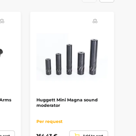
 Arms
Huggett Mini Magna sound
Ma
moderator
4.
Per request
In
164,43 €
55
o cart
Add to cart