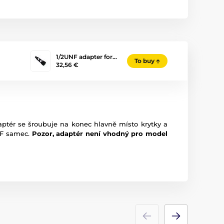
1/2UNF adapter for…
To buy
32,56 €
tér se šroubuje na konec hlavně místo krytky a
NF samec.
Pozor, adaptér není vhodný pro model