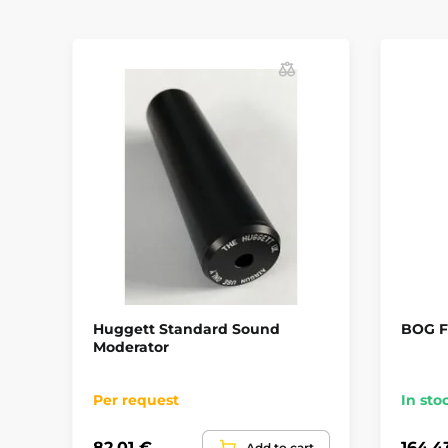
Huggett Standard Sound
BOG Fi
Moderator
Per request
In sto
82,01 €
164,4
Add to cart