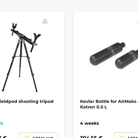
eldpod shooting tripod
Kevlar Bottle for AirMaks
Katran 0.5 L
ck
4 weeks
3 €
304,55 €
Add to cart
Add t