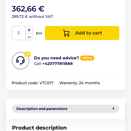
362,66 €
299,72 € without VAT
Add to cart
pcs
Do you need advice?
offline
Call
+420777811888
Product code:
VTC017
Warranty:
24 months
Description and parameters
Product description