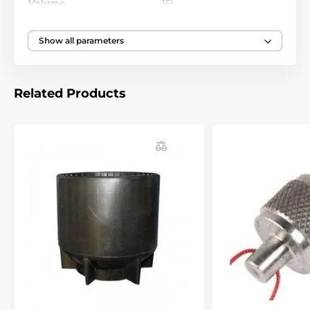
Volume
15L
Diameter
204mm
Show all parameters
Valve
Ne
Related Products
Height
670mm
Thread
M25x2
Valve thread
DIN G5/8"