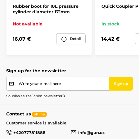
Rubber boot for 10L pressure
Quick Coupler P
cylinder diameter 171mm
Not available
In stock
16,07 €
14,42 €
Detail
Sign up for the newsletter
Write your e-mail here
Sign up
Souhlas se zasíláním newsletterů
Contact us
offline
Customer service is available
+420777811888
info@gun.cz